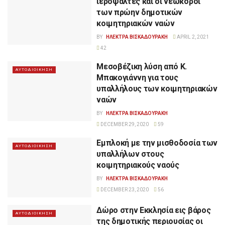
ιεροψάλτες και οι νεωκόροι
των πρώην δημοτικών
κοιμητηριακών ναών
BY
ΗΛΕΚΤΡΑ ΒΙΣΚΑΔΟΥΡΑΚΗ
APRIL 2, 2021
42
Μεσοβέζικη λύση από Κ.
ΑΥΤΟΔΙΟΙΚΗΣΗ
Μπακογιάννη για τους
υπαλλήλους των κοιμητηριακών
ναών
BY
ΗΛΕΚΤΡΑ ΒΙΣΚΑΔΟΥΡΑΚΗ
DECEMBER 29, 2020
59
Εμπλοκή με την μισθοδοσία των
ΑΥΤΟΔΙΟΙΚΗΣΗ
υπαλλήλων στους
κοιμητηριακούς ναούς
BY
ΗΛΕΚΤΡΑ ΒΙΣΚΑΔΟΥΡΑΚΗ
DECEMBER 23, 2020
56
Δώρο στην Εκκλησία εις βάρος
ΑΥΤΟΔΙΟΙΚΗΣΗ
της δημοτικής περιουσίας οι