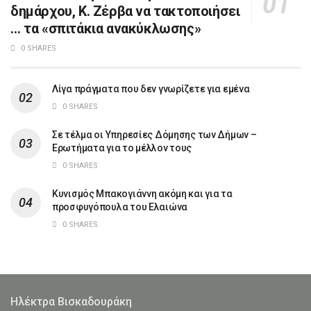
δημάρχου, Κ. Ζέρβα να τακτοποιήσει
… τα «σπιτάκια ανακύκλωσης»
0 SHARES
Λίγα πράγματα που δεν γνωρίζετε για εμένα
0 SHARES
Σε τέλμα οι Υπηρεσίες Δόμησης των Δήμων –
Ερωτήματα για το μέλλον τους
0 SHARES
Κυνισμός Μπακογιάννη ακόμη και για τα
προσφυγόπουλα του Ελαιώνα
0 SHARES
Ηλέκτρα Βισκαδουράκη