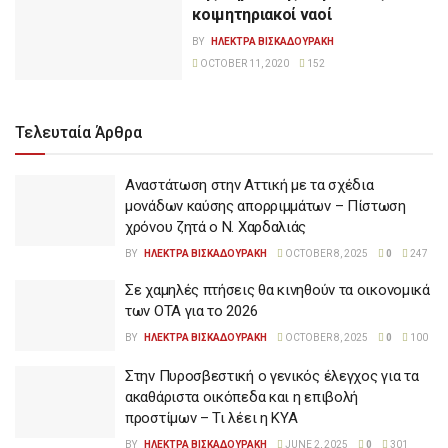
κοιμητηριακοί ναοί
BY
ΗΛΕΚΤΡΑ ΒΙΣΚΑΔΟΥΡΑΚΗ
OCTOBER 11, 2020
152
Τελευταία Άρθρα
Αναστάτωση στην Αττική με τα σχέδια
μονάδων καύσης απορριμμάτων – Πίστωση
χρόνου ζητά ο Ν. Χαρδαλιάς
BY
ΗΛΕΚΤΡΑ ΒΙΣΚΑΔΟΥΡΑΚΗ
OCTOBER 8, 2025
0
247
Σε χαμηλές πτήσεις θα κινηθούν τα οικονομικά
των ΟΤΑ για το 2026
BY
ΗΛΕΚΤΡΑ ΒΙΣΚΑΔΟΥΡΑΚΗ
OCTOBER 8, 2025
0
100
Στην Πυροσβεστική ο γενικός έλεγχος για τα
ακαθάριστα οικόπεδα και η επιβολή
προστίμων – Τι λέει η ΚΥΑ
BY
ΗΛΕΚΤΡΑ ΒΙΣΚΑΔΟΥΡΑΚΗ
JUNE 2, 2025
0
301