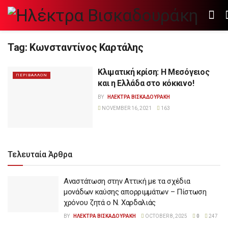
Tag:
Κωνσταντίνος Καρτάλης
Κλιματική κρίση: Η Μεσόγειος
ΠΕΡΙΒΑΛΛΟΝ
και η Ελλάδα στο κόκκινο!
BY
ΗΛΕΚΤΡΑ ΒΙΣΚΑΔΟΥΡΑΚΗ
NOVEMBER 16, 2021
163
Τελευταία Άρθρα
Αναστάτωση στην Αττική με τα σχέδια
μονάδων καύσης απορριμμάτων – Πίστωση
χρόνου ζητά ο Ν. Χαρδαλιάς
BY
ΗΛΕΚΤΡΑ ΒΙΣΚΑΔΟΥΡΑΚΗ
OCTOBER 8, 2025
0
247