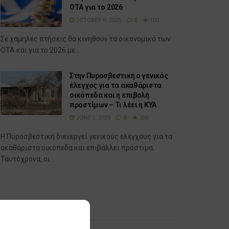
ΟΤΑ για το 2026
OCTOBER 8, 2025
0
100
Σε χαμηλές πτήσεις θα κινηθούν τα οικονομικά των
ΟΤΑ και για το 2026 με...
Στην Πυροσβεστική ο γενικός
έλεγχος για τα ακαθάριστα
οικόπεδα και η επιβολή
προστίμων – Τι λέει η ΚΥΑ
JUNE 2, 2025
0
300
Η Πυροσβεστική διενεργεί γενικούς ελέγχους για τα
ακαθάριστα οικόπεδα και επιβάλλει πρόστιμα.
Ταυτόχρονα, οι...
Δημοφιλή