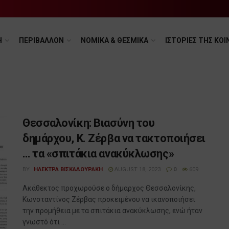
Η
ΠΕΡΙΒΑΛΛΟΝ
ΝΟΜΙΚΑ & ΘΕΣΜΙΚΑ
ΙΣΤΟΡΙΕΣ ΤΗΣ ΚΟΙ
Θεσσαλονίκη: Βιασύνη του
δημάρχου, Κ. Ζέρβα να τακτοποιήσει
… τα «σπιτάκια ανακύκλωσης»
BY
ΗΛΕΚΤΡΑ ΒΙΣΚΑΔΟΥΡΑΚΗ
AUGUST 18, 2023
0
609
Ακάθεκτος προχωρούσε ο δήμαρχος Θεσσαλονίκης,
Κωνσταντίνος Ζέρβας προκειμένου να ικανοποιήσει
την προμήθεια με τα σπιτάκια ανακύκλωσης, ενώ ήταν
γνωστό ότι ...