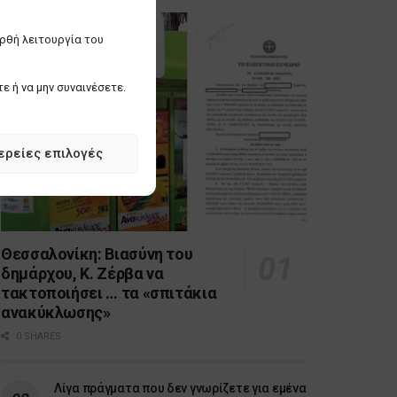
ορθή λειτουργία του
ε ή να μην συναινέσετε.
ερείες επιλογές
Θεσσαλονίκη: Βιασύνη του
δημάρχου, Κ. Ζέρβα να
τακτοποιήσει … τα «σπιτάκια
ανακύκλωσης»
0 SHARES
Λίγα πράγματα που δεν γνωρίζετε για εμένα