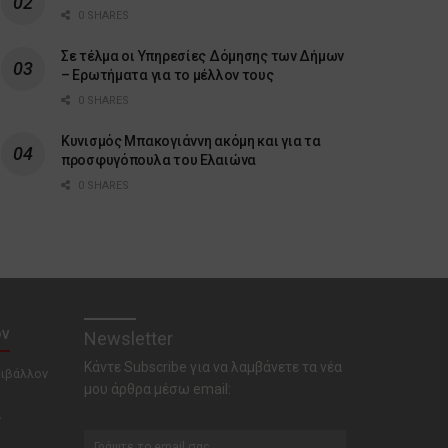
0 SHARES
Σε τέλμα οι Υπηρεσίες Δόμησης των Δήμων
– Ερωτήματα για το μέλλον τους
0 SHARES
Κυνισμός Μπακογιάννη ακόμη και για τα
προσφυγόπουλα του Ελαιώνα
0 SHARES
ον
Newsletter
Κάντε Subscribe για να λαμβάνετε τα νέα
ριβάλλον
μου άρθρα μέσω email:
ν