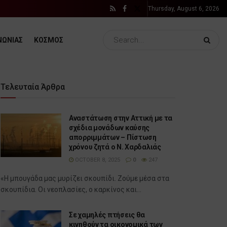
Thursday, August 6, 2026
ΝΩΝΙΑΣ
ΚΟΣΜΟΣ
Τελευταία Άρθρα
Αναστάτωση στην Αττική με τα
σχέδια μονάδων καύσης
απορριμμάτων – Πίστωση
χρόνου ζητά ο Ν. Χαρδαλιάς
OCTOBER 8, 2025
0
247
«Η μπουγάδα μας μυρίζει σκουπίδι. Ζούμε μέσα στα
σκουπίδια. Οι νεοπλασίες, ο καρκίνος και...
Σε χαμηλές πτήσεις θα
κινηθούν τα οικονομικά των