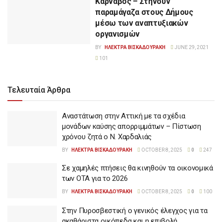
Κάρναβος – Στήνουν
παραμάγαζα στους Δήμους
μέσω των αναπτυξιακών
οργανισμών
BY
ΗΛΕΚΤΡΑ ΒΙΣΚΑΔΟΥΡΑΚΗ
JUNE 29, 2021
101
Τελευταία Άρθρα
Αναστάτωση στην Αττική με τα σχέδια
μονάδων καύσης απορριμμάτων – Πίστωση
χρόνου ζητά ο Ν. Χαρδαλιάς
BY
ΗΛΕΚΤΡΑ ΒΙΣΚΑΔΟΥΡΑΚΗ
OCTOBER 8, 2025
0
247
Σε χαμηλές πτήσεις θα κινηθούν τα οικονομικά
των ΟΤΑ για το 2026
BY
ΗΛΕΚΤΡΑ ΒΙΣΚΑΔΟΥΡΑΚΗ
OCTOBER 8, 2025
0
100
Στην Πυροσβεστική ο γενικός έλεγχος για τα
ακαθάριστα οικόπεδα και η επιβολή