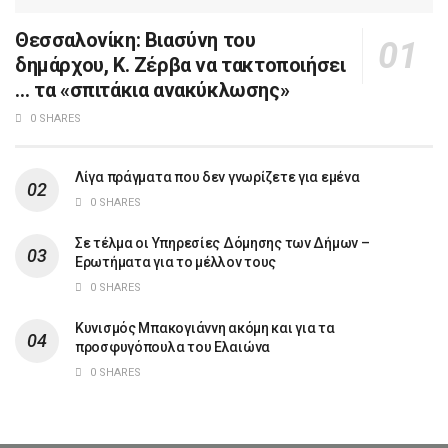
Θεσσαλονίκη: Βιασύνη του
δημάρχου, Κ. Ζέρβα να τακτοποιήσει
… τα «σπιτάκια ανακύκλωσης»
0 SHARES
Λίγα πράγματα που δεν γνωρίζετε για εμένα
0 SHARES
Σε τέλμα οι Υπηρεσίες Δόμησης των Δήμων –
Ερωτήματα για το μέλλον τους
0 SHARES
Κυνισμός Μπακογιάννη ακόμη και για τα
προσφυγόπουλα του Ελαιώνα
0 SHARES