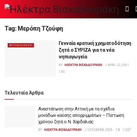
Tag:
Μερόπη Τζούφη
Γενναία κρατική χρηματοδότηση
ΑΥΤΟΔΙΟΙΚΗΣΗ
ζητά ο ΣΥΡΙΖΑ για τα νέα
νηπιαγωγεία
BY
ΗΛΕΚΤΡΑ ΒΙΣΚΑΔΟΥΡΑΚΗ
APRIL 22, 2021
45
Τελευταία Άρθρα
Αναστάτωση στην Αττική με τα σχέδια
μονάδων καύσης απορριμμάτων – Πίστωση
χρόνου ζητά ο Ν. Χαρδαλιάς
BY
ΗΛΕΚΤΡΑ ΒΙΣΚΑΔΟΥΡΑΚΗ
OCTOBER 8, 2025
0
247