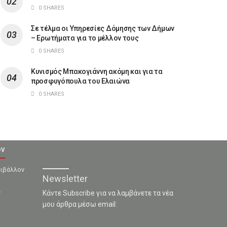
0 SHARES
Σε τέλμα οι Υπηρεσίες Δόμησης των Δήμων
– Ερωτήματα για το μέλλον τους
0 SHARES
Κυνισμός Μπακογιάννη ακόμη και για τα
προσφυγόπουλα του Ελαιώνα
0 SHARES
ον
ριβάλλον
Newsletter
ν
Κάντε Subscribe για να λαμβάνετε τα νέα
μου άρθρα μέσω email: