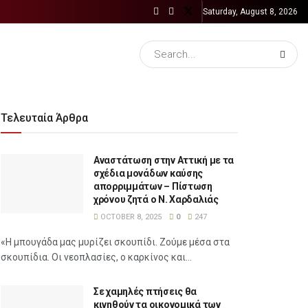
Saturday, August 8, 2026
Τελευταία Άρθρα
Αναστάτωση στην Αττική με τα
σχέδια μονάδων καύσης
απορριμμάτων – Πίστωση
χρόνου ζητά ο Ν. Χαρδαλιάς
OCTOBER 8, 2025
0
247
«Η μπουγάδα μας μυρίζει σκουπίδι. Ζούμε μέσα στα
σκουπίδια. Οι νεοπλασίες, ο καρκίνος και...
Σε χαμηλές πτήσεις θα
κινηθούν τα οικονομικά των