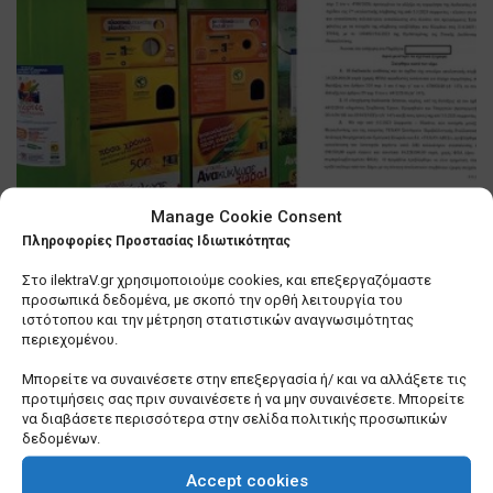
Manage Cookie Consent
Θεσσαλονίκη: Βιασύνη του
Πληροφορίες Προστασίας Ιδιωτικότητας
δημάρχου, Κ. Ζέρβα να τακτοποιήσει
… τα «σπιτάκια ανακύκλωσης»
Στο ilektraV.gr χρησιμοποιούμε cookies, και επεξεργαζόμαστε
προσωπικά δεδομένα, με σκοπό την ορθή λειτουργία του
0 SHARES
ιστότοπου και την μέτρηση στατιστικών αναγνωσιμότητας
περιεχομένου.
Λίγα πράγματα που δεν γνωρίζετε για εμένα
Μπορείτε να συναινέσετε στην επεξεργασία ή/ και να αλλάξετε τις
προτιμήσεις σας πριν συναινέσετε ή να μην συναινέσετε. Μπορείτε
0 SHARES
να διαβάσετε περισσότερα στην σελίδα πολιτικής προσωπικών
δεδομένων.
Σε τέλμα οι Υπηρεσίες Δόμησης των Δήμων –
Ερωτήματα για το μέλλον τους
Accept cookies