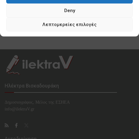
0 SHARES
Deny
Κυνισμός Μπακογιάννη ακόμη και για τα
προσφυγόπουλα του Ελαιώνα
Λεπτομερείες επιλογές
0 SHARES
Ηλέκτρα Βισκαδουράκη
Δημοσιογράφος, Μέλος της ΕΣHΕΑ
info@ilektraV.gr
Αυτοδιοίκηση