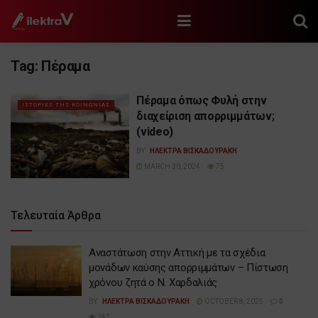
Tag:
Πέραμα
Πέραμα όπως Φυλή στην
ΙΣΤΟΡΙΕΣ ΤΗΣ ΚΟΙΝΩΝΙΑΣ
διαχείριση απορριμμάτων;
(video)
BY
ΗΛΕΚΤΡΑ ΒΙΣΚΑΔΟΥΡΑΚΗ
MARCH 30, 2024
75
Τελευταία Άρθρα
Αναστάτωση στην Αττική με τα σχέδια
μονάδων καύσης απορριμμάτων – Πίστωση
χρόνου ζητά ο Ν. Χαρδαλιάς
BY
ΗΛΕΚΤΡΑ ΒΙΣΚΑΔΟΥΡΑΚΗ
OCTOBER 8, 2025
0
247