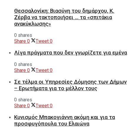
Θεσσαλονίκη: Βιασύνη του δημάρχου, Κ.
Ζέρβα να τακτοποιήσει … τα «σπιτάκια
ανακύκλωσης»
0 shares
Share
0
Tweet
0
Λίγα πράγματα που δεν γνωρίζετε για εμένα
0 shares
Share
0
Tweet
0
Σε τέλμα οι Υπηρεσίες Δόμησης των Δήμων
– Ερωτήματα για το μέλλον τους
0 shares
Share
0
Tweet
0
Κυνισμός Μπακογιάννη ακόμη και για τα
προσφυγόπουλα του Ελαιώνα