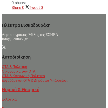
0 shares
Share
0
Tweet
0
Ηλέκτρα Βισκαδουράκη
Δημοσιογράφος, Μέλος της ΕΣHΕΑ
info@ilektraV.gr
Αυτοδιοίκηση
ΟΤΑ & Πολιτική
Οικονομικά των ΟΤΑ
ΟΤΑ & Κοινωνική Πολιτική
Εργαζόμενοι ΟΤΑ & Δημόσιοι Υπάλληλοι
Νομικά & Θεσμικά
Εκλογικά