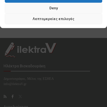
0 SHARES
Deny
Κυνισμός Μπακογιάννη ακόμη και για τα
προσφυγόπουλα του Ελαιώνα
Λεπτομερείες επιλογές
0 SHARES
Ηλέκτρα Βισκαδουράκη
Δημοσιογράφος, Μέλος της ΕΣHΕΑ
info@ilektraV.gr
Αυτοδιοίκηση