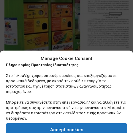
Manage Cookie Consent
Θεσσαλονίκη: Βιασύνη του
Πληροφορίες Προστασίας Ιδιωτικότητας
δημάρχου, Κ. Ζέρβα να τακτοποιήσει
… τα «σπιτάκια ανακύκλωσης»
Στο ilektraV.gr χρησιμοποιούμε cookies, και επεξεργαζόμαστε
προσωπικά δεδομένα, με σκοπό την ορθή λειτουργία του
0 SHARES
ιστότοπου και την μέτρηση στατιστικών αναγνωσιμότητας
περιεχομένου.
Λίγα πράγματα που δεν γνωρίζετε για εμένα
Μπορείτε να συναινέσετε στην επεξεργασία ή/ και να αλλάξετε τις
προτιμήσεις σας πριν συναινέσετε ή να μην συναινέσετε. Μπορείτε
0 SHARES
να διαβάσετε περισσότερα στην σελίδα πολιτικής προσωπικών
δεδομένων.
Σε τέλμα οι Υπηρεσίες Δόμησης των Δήμων –
Ερωτήματα για το μέλλον τους
Accept cookies