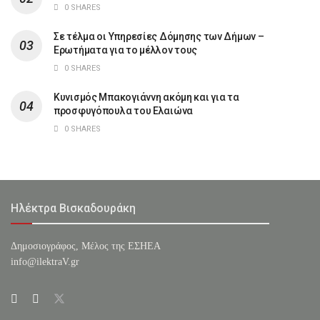
0 SHARES
Σε τέλμα οι Υπηρεσίες Δόμησης των Δήμων –
Ερωτήματα για το μέλλον τους
0 SHARES
Κυνισμός Μπακογιάννη ακόμη και για τα
προσφυγόπουλα του Ελαιώνα
0 SHARES
Ηλέκτρα Βισκαδουράκη
Δημοσιογράφος, Μέλος της ΕΣHΕΑ
info@ilektraV.gr