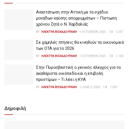
Αναστάτωση στην Αττική με τα σχέδια
μονάδων καύσης απορριμμάτων – Πίστωση
χρόνου ζητά ο Ν. Χαρδαλιάς
BY
ΗΛΕΚΤΡΑ ΒΙΣΚΑΔΟΥΡΑΚΗ
OCTOBER 8, 2025
0
247
Σε χαμηλές πτήσεις θα κινηθούν τα οικονομικά
των ΟΤΑ για το 2026
BY
ΗΛΕΚΤΡΑ ΒΙΣΚΑΔΟΥΡΑΚΗ
OCTOBER 8, 2025
0
100
Στην Πυροσβεστική ο γενικός έλεγχος για τα
ακαθάριστα οικόπεδα και η επιβολή
προστίμων – Τι λέει η ΚΥΑ
BY
ΗΛΕΚΤΡΑ ΒΙΣΚΑΔΟΥΡΑΚΗ
JUNE 2, 2025
0
301
Δημοφιλή