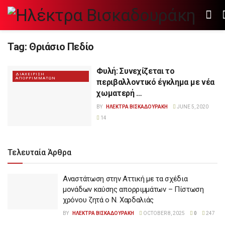
Tag:
Θριάσιο Πεδίο
Φυλή: Συνεχίζεται το
ΔΙΑΧΕΙΡΙΣΗ
ΑΠΟΡΡΙΜΜΑΤΩΝ
περιβαλλοντικό έγκλημα με νέα
χωματερή …
BY
ΗΛΕΚΤΡΑ ΒΙΣΚΑΔΟΥΡΑΚΗ
JUNE 5, 2020
14
Τελευταία Άρθρα
Αναστάτωση στην Αττική με τα σχέδια
μονάδων καύσης απορριμμάτων – Πίστωση
χρόνου ζητά ο Ν. Χαρδαλιάς
BY
ΗΛΕΚΤΡΑ ΒΙΣΚΑΔΟΥΡΑΚΗ
OCTOBER 8, 2025
0
247