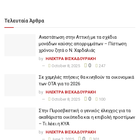
Τελευταία Άρθρα
Αναστάτωση στην Αττική με τα σχέδια
μονάδων καύσης απορριμμάτων – Πίστωση
χρόνου ζητά ο Ν. Χαρδαλιάς
by
ΗΛΕΚΤΡΑ ΒΙΣΚΑΔΟΥΡΑΚΗ
0
October 8, 2025
247
Σε χαμηλές πτήσεις θα κινηθούν τα οικονομικά
των ΟΤΑ για το 2026
by
ΗΛΕΚΤΡΑ ΒΙΣΚΑΔΟΥΡΑΚΗ
0
October 8, 2025
100
Στην Πυροσβεστική ο γενικός έλεγχος για τα
ακαθάριστα οικόπεδα και η επιβολή προστίμων
– Τι λέει η ΚΥΑ
by
ΗΛΕΚΤΡΑ ΒΙΣΚΑΔΟΥΡΑΚΗ
0
June 2, 2025
301