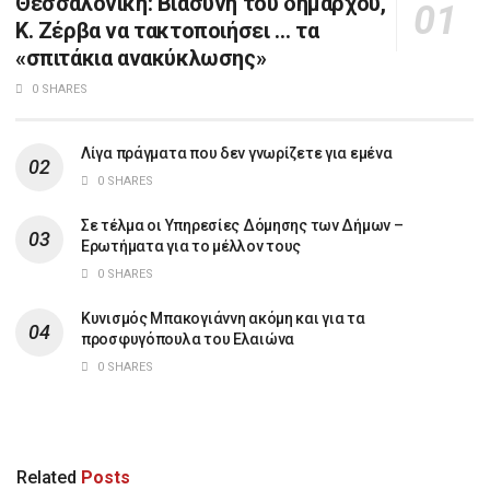
Θεσσαλονίκη: Βιασύνη του δημάρχου,
Κ. Ζέρβα να τακτοποιήσει … τα
«σπιτάκια ανακύκλωσης»
0 SHARES
Λίγα πράγματα που δεν γνωρίζετε για εμένα
0 SHARES
Σε τέλμα οι Υπηρεσίες Δόμησης των Δήμων –
Ερωτήματα για το μέλλον τους
0 SHARES
Κυνισμός Μπακογιάννη ακόμη και για τα
προσφυγόπουλα του Ελαιώνα
0 SHARES
Related
Posts