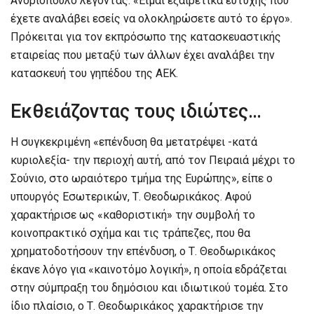
Ανδριόπουλο λέγοντας: «Είμαι εξαιρετικά ευτυχής που
έχετε αναλάβει εσείς να ολοκληρώσετε αυτό το έργο».
Πρόκειται για τον εκπρόσωπο της κατασκευαστικής
εταιρείας που μεταξύ των άλλων έχει αναλάβει την
κατασκευή του γηπέδου της ΑΕΚ.
Εκθειάζοντας τους ιδιώτες…
Η συγκεκριμένη «επένδυση θα μετατρέψει -κατά
κυριολεξία- την περιοχή αυτή, από τον Πειραιά μέχρι το
Σούνιο, στο ωραιότερο τμήμα της Ευρώπης», είπε ο
υπουργός Εσωτερικών, Τ. Θεοδωρικάκος. Αφού
χαρακτήρισε ως «καθοριστική» την συμβολή το
κοινοπρακτικό σχήμα και τις τράπεζες, που θα
χρηματοδοτήσουν την επένδυση, ο Τ. Θεοδωρικάκος
έκανε λόγο για «καινοτόμο λογική», η οποία εδράζεται
στην σύμπραξη του δημόσιου και ιδιωτικού τομέα. Στο
ίδιο πλαίσιο, ο Τ. Θεοδωρικάκος χαρακτήρισε την