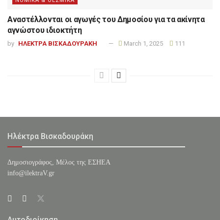
ΝΟΜΙΚΑ & ΘΕΣΜΙΚΑ
Αναστέλλονται οι αγωγές του Δημοσίου για τα ακίνητα
αγνώστου ιδιοκτήτη
by
ΗΛΕΚΤΡΑ ΒΙΣΚΑΔΟΥΡΑΚΗ
March 1, 2025
111
Ηλέκτρα Βισκαδουράκη
Δημοσιογράφος, Μέλος της ΕΣHΕΑ
info@ilektraV.gr
Αυτοδιοίκηση