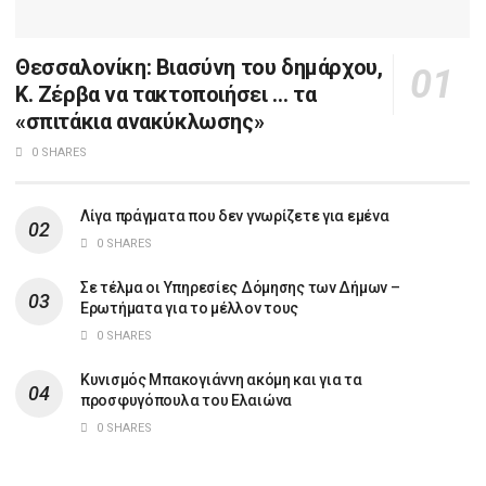
Θεσσαλονίκη: Βιασύνη του δημάρχου,
Κ. Ζέρβα να τακτοποιήσει … τα
«σπιτάκια ανακύκλωσης»
0 SHARES
Λίγα πράγματα που δεν γνωρίζετε για εμένα
0 SHARES
Σε τέλμα οι Υπηρεσίες Δόμησης των Δήμων –
Ερωτήματα για το μέλλον τους
0 SHARES
Κυνισμός Μπακογιάννη ακόμη και για τα
προσφυγόπουλα του Ελαιώνα
0 SHARES