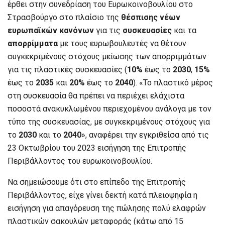
έρθει στην συνεδρίαση του Ευρωκοινοβουλίου στο
Στρασβούργο στο πλαίσιο της
θέσπισης νέων
ευρωπαϊκών κανόνων
για τις
συσκευασίες
και τα
απορρίμματα
με τους ευρωβουλευτές να θέτουν
συγκεκριμένους στόχους μείωσης των απορριμμάτων
για τις πλαστικές συσκευασίες (
10%
έως το
2030
,
15%
έως το
2035
και
20%
έως το
2040
). «Το πλαστικό μέρος
στη συσκευασία θα πρέπει να περιέχει ελάχιστα
ποσοστά ανακυκλωμένου περιεχομένου ανάλογα με τον
τύπο της συσκευασίας, με συγκεκριμένους στόχους για
το
2030
και το
2040
», αναφέρει την εγκριθείσα από τις
23 Οκτωβρίου του 2023 εισήγηση της Επιτροπής
Περιβάλλοντος του ευρωκοινοβουλίου.
Να σημειώσουμε ότι στο επίπεδο της Επιτροπής
Περιβάλλοντος, είχε γίνει δεκτή κατά πλειοψηφία η
εισήγηση για απαγόρευση της πώλησης πολύ ελαφρών
πλαστικών σακουλών μεταφοράς (κάτω από 15