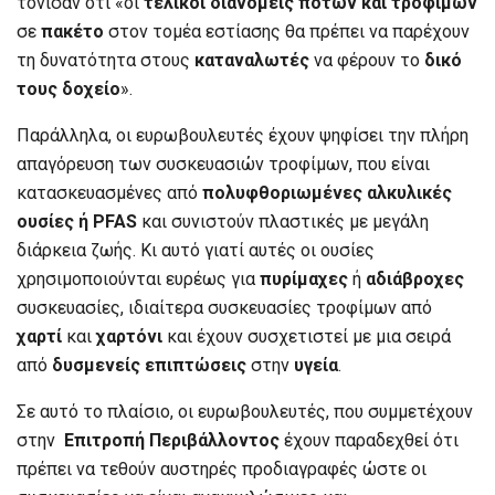
τόνισαν ότι «οι
τελικοί διανομείς ποτών και τροφίμων
σε
πακέτο
στον τομέα εστίασης θα πρέπει να παρέχουν
τη δυνατότητα στους
καταναλωτές
να φέρουν το
δικό
τους δοχείο
».
Παράλληλα, οι ευρωβουλευτές έχουν ψηφίσει την πλήρη
απαγόρευση των συσκευασιών τροφίμων, που είναι
κατασκευασμένες από
πολυφθοριωμένες αλκυλικές
ουσίες ή PFAS
και συνιστούν πλαστικές με μεγάλη
διάρκεια ζωής. Κι αυτό γιατί αυτές οι ουσίες
χρησιμοποιούνται ευρέως για
πυρίμαχες
ή
αδιάβροχες
συσκευασίες, ιδιαίτερα συσκευασίες τροφίμων από
χαρτί
και
χαρτόνι
και έχουν συσχετιστεί με μια σειρά
από
δυσμενείς επιπτώσεις
στην
υγεία
.
Σε αυτό το πλαίσιο, οι ευρωβουλευτές, που συμμετέχουν
στην
Επιτροπή Περιβάλλοντος
έχουν παραδεχθεί ότι
πρέπει να τεθούν αυστηρές προδιαγραφές ώστε οι