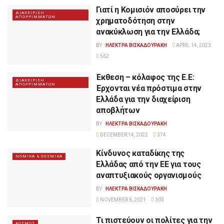
Γιατί η Κομισιόν αποσύρει την
ΔΙΑΧΕΙΡΙΣΗ
ΑΠΟΡΡΙΜΜΑΤΩΝ
χρηματοδότηση στην
ανακύκλωση για την Ελλάδα;
BY
ΗΛΕΚΤΡΑ ΒΙΣΚΑΔΟΥΡΑΚΗ
APRIL 14, 2023
562
Έκθεση – κόλαφος της Ε.Ε:
ΔΙΑΧΕΙΡΙΣΗ
ΑΠΟΡΡΙΜΜΑΤΩΝ
Έρχονται νέα πρόστιμα στην
Ελλάδα για την διαχείριση
αποβλήτων
BY
ΗΛΕΚΤΡΑ ΒΙΣΚΑΔΟΥΡΑΚΗ
DECEMBER 14, 2022
374
Κίνδυνος καταδίκης της
ΝΟΜΙΚΑ & ΘΕΣΜΙΚΑ
Ελλάδας από την ΕΕ για τους
αναπτυξιακούς οργανισμούς
BY
ΗΛΕΚΤΡΑ ΒΙΣΚΑΔΟΥΡΑΚΗ
NOVEMBER 6, 2021
303
Τι πιστεύουν οι πολίτες για την
ΚΟΣΜΟΣ