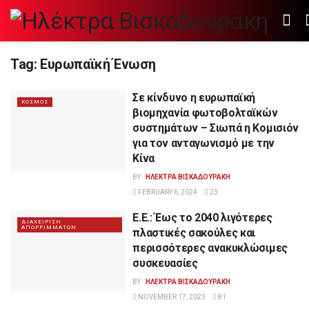
Tag:
Ευρωπαϊκή Ένωση
Σε κίνδυνο η ευρωπαϊκή
ΚΟΣΜΟΣ
βιομηχανία φωτοβολταϊκών
συστημάτων – Σιωπά η Κομισιόν
για τον ανταγωνισμό με την
Κίνα
BY
ΗΛΕΚΤΡΑ ΒΙΣΚΑΔΟΥΡΑΚΗ
FEBRUARY 6, 2024
23
Ε.Ε.: Έως το 2040 λιγότερες
ΔΙΑΧΕΙΡΙΣΗ
ΑΠΟΡΡΙΜΜΑΤΩΝ
πλαστικές σακούλες και
περισσότερες ανακυκλώσιμες
συσκευασίες
BY
ΗΛΕΚΤΡΑ ΒΙΣΚΑΔΟΥΡΑΚΗ
NOVEMBER 17, 2023
81