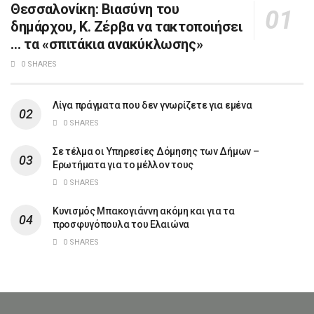
Θεσσαλονίκη: Βιασύνη του
δημάρχου, Κ. Ζέρβα να τακτοποιήσει
… τα «σπιτάκια ανακύκλωσης»
0 SHARES
Λίγα πράγματα που δεν γνωρίζετε για εμένα
0 SHARES
Σε τέλμα οι Υπηρεσίες Δόμησης των Δήμων –
Ερωτήματα για το μέλλον τους
0 SHARES
Κυνισμός Μπακογιάννη ακόμη και για τα
προσφυγόπουλα του Ελαιώνα
0 SHARES