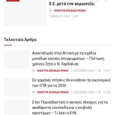
Ε.Ε. μετά τον κορωνοΐο;
BY
ΗΛΕΚΤΡΑ ΒΙΣΚΑΔΟΥΡΑΚΗ
MARCH 9, 2021
66
Τελευταία Άρθρα
Αναστάτωση στην Αττική με τα σχέδια
μονάδων καύσης απορριμμάτων – Πίστωση
χρόνου ζητά ο Ν. Χαρδαλιάς
BY
ΗΛΕΚΤΡΑ ΒΙΣΚΑΔΟΥΡΑΚΗ
OCTOBER 8, 2025
0
247
Σε χαμηλές πτήσεις θα κινηθούν τα οικονομικά
των ΟΤΑ για το 2026
BY
ΗΛΕΚΤΡΑ ΒΙΣΚΑΔΟΥΡΑΚΗ
OCTOBER 8, 2025
0
100
Στην Πυροσβεστική ο γενικός έλεγχος για τα
ακαθάριστα οικόπεδα και η επιβολή
προστίμων – Τι λέει η ΚΥΑ