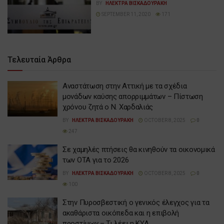
BY
ΗΛΕΚΤΡΑ ΒΙΣΚΑΔΟΥΡΑΚΗ
SEPTEMBER 11, 2020
171
Τελευταία Άρθρα
Αναστάτωση στην Αττική με τα σχέδια
μονάδων καύσης απορριμμάτων – Πίστωση
χρόνου ζητά ο Ν. Χαρδαλιάς
BY
ΗΛΕΚΤΡΑ ΒΙΣΚΑΔΟΥΡΑΚΗ
OCTOBER 8, 2025
0
247
Σε χαμηλές πτήσεις θα κινηθούν τα οικονομικά
των ΟΤΑ για το 2026
BY
ΗΛΕΚΤΡΑ ΒΙΣΚΑΔΟΥΡΑΚΗ
OCTOBER 8, 2025
0
100
Στην Πυροσβεστική ο γενικός έλεγχος για τα
ακαθάριστα οικόπεδα και η επιβολή
προστίμων – Τι λέει η ΚΥΑ