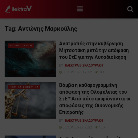
Tag:
Αντώνης Μαρκούλης
Ανατροπές στην κυβέρνηση
ΑΥΤΟΔΙΟΙΚΗΣΗ
Μητσοτάκη μετά την απόφαση
του ΣτΕ για την Αυτοδιοίκηση
BY
ΗΛΕΚΤΡΑ ΒΙΣΚΑΔΟΥΡΑΚΗ
DECEMBER 30, 2022
341
Βόμβα η καθαρογραμμένη
ΝΟΜΙΚΑ & ΘΕΣΜΙΚΑ
απόφαση της Ολομέλειας του
ΣτΕ * Από πότε ακυρώνονται οι
αποφάσεις της Οικονομικής
Επιτροπής
BY
ΗΛΕΚΤΡΑ ΒΙΣΚΑΔΟΥΡΑΚΗ
DECEMBER 29, 2022
1.5K