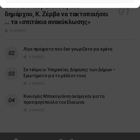
Θεσσαλονίκη: Βιασύνη του
δημάρχου, Κ. Ζέρβα να τακτοποιήσει
… τα «σπιτάκια ανακύκλωσης»
0 SHARES
Λίγα πράγματα που δεν γνωρίζετε για εμένα
0 SHARES
Σε τέλμα οι Υπηρεσίες Δόμησης των Δήμων –
Ερωτήματα για το μέλλον τους
0 SHARES
Κυνισμός Μπακογιάννη ακόμη και για τα
προσφυγόπουλα του Ελαιώνα
0 SHARES