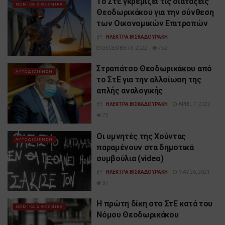
Το ΣτΕ γκρεμίζει τις διατάξεις
ΝΟΜΙΚΑ & ΘΕΣΜΙΚΑ
Θεοδωρικάκου για την σύνθεση
των Οικονομικών Επιτροπών
BY
ΗΛΕΚΤΡΑ ΒΙΣΚΑΔΟΥΡΑΚΗ
DECEMBER 3, 2022
752
Στραπάτσο Θεοδωρικάκου από
ΑΥΤΟΔΙΟΙΚΗΣΗ
το ΣτΕ για την αλλοίωση της
απλής αναλογικής
BY
ΗΛΕΚΤΡΑ ΒΙΣΚΑΔΟΥΡΑΚΗ
APRIL 7, 2022
75
Οι υμνητές της Χούντας
ΑΥΤΟΔΙΟΙΚΗΣΗ
παραμένουν στα δημοτικά
συμβούλια (video)
BY
ΗΛΕΚΤΡΑ ΒΙΣΚΑΔΟΥΡΑΚΗ
MAY 26, 2021
37
Η πρώτη δίκη στο ΣτΕ κατά του
ΝΟΜΙΚΑ & ΘΕΣΜΙΚΑ
Νόμου Θεοδωρικάκου