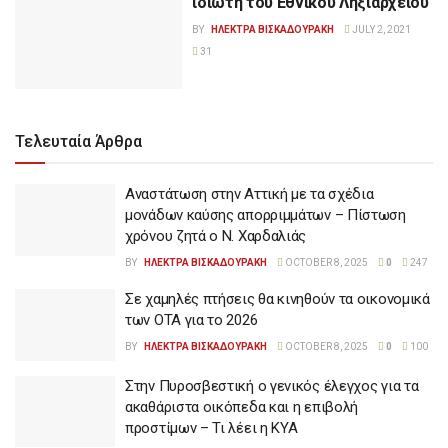
ιδιώτη του Εθνικού Ληξιαρχείου
BY
ΗΛΕΚΤΡΑ ΒΙΣΚΑΔΟΥΡΑΚΗ
JULY 2, 2021
31
Τελευταία Άρθρα
Αναστάτωση στην Αττική με τα σχέδια
μονάδων καύσης απορριμμάτων – Πίστωση
χρόνου ζητά ο Ν. Χαρδαλιάς
BY
ΗΛΕΚΤΡΑ ΒΙΣΚΑΔΟΥΡΑΚΗ
OCTOBER 8, 2025
0
247
Σε χαμηλές πτήσεις θα κινηθούν τα οικονομικά
των ΟΤΑ για το 2026
BY
ΗΛΕΚΤΡΑ ΒΙΣΚΑΔΟΥΡΑΚΗ
OCTOBER 8, 2025
0
100
Στην Πυροσβεστική ο γενικός έλεγχος για τα
ακαθάριστα οικόπεδα και η επιβολή
προστίμων – Τι λέει η ΚΥΑ