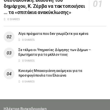
Θεσσαλονίκη: Βιασύνη του
δημάρχου, Κ. Ζέρβα να τακτοποιήσει
… τα «σπιτάκια ανακύκλωσης»
0 SHARES
Λίγα πράγματα που δεν γνωρίζετε για εμένα
0 SHARES
Σε τέλμα οι Υπηρεσίες Δόμησης των Δήμων –
Ερωτήματα για το μέλλον τους
0 SHARES
Κυνισμός Μπακογιάννη ακόμη και για τα
προσφυγόπουλα του Ελαιώνα
0 SHARES
Ηλέκτρα Βισκαδουράκη