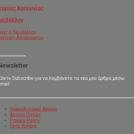
τορίες Κοινωνίας
ριβάλλον
λεις & Περιβάλλον
αχείριση Απορριμάτων
Newsletter
Κάντε Subscribe για να λαμβάνετε τα νέα μου άρθρα μέσω
mail:
Ημερολογιακό Αρχείο
Αρχείο Πηγών
Privacy Policy
Όροι Χρήσης