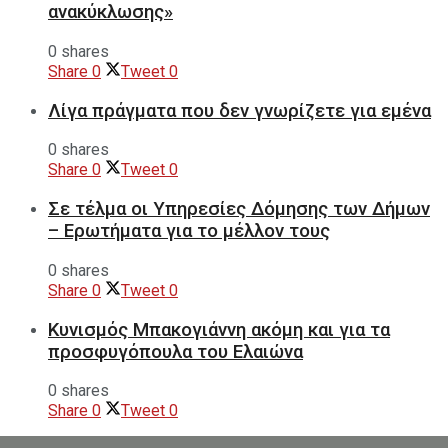
ανακύκλωσης»
0 shares
Share
0
Tweet
0
Λίγα πράγματα που δεν γνωρίζετε για εμένα
0 shares
Share
0
Tweet
0
Σε τέλμα οι Υπηρεσίες Δόμησης των Δήμων
– Ερωτήματα για το μέλλον τους
0 shares
Share
0
Tweet
0
Κυνισμός Μπακογιάννη ακόμη και για τα
προσφυγόπουλα του Ελαιώνα
0 shares
Share
0
Tweet
0