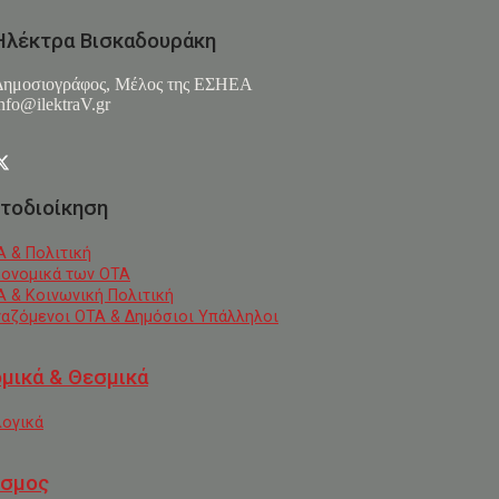
Ηλέκτρα Βισκαδουράκη
Δημοσιογράφος, Μέλος της ΕΣHΕΑ
nfo@ilektraV.gr
τοδιοίκηση
Α & Πολιτική
κονομικά των ΟΤΑ
Α & Κοινωνική Πολιτική
γαζόμενοι ΟΤΑ & Δημόσιοι Υπάλληλοι
μικά & Θεσμικά
λογικά
σμος