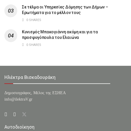
Σε τέλμα οι Υπηρεσίες Δόμησης των Δήμων –
Ερωτήματα για το μέλλον τους
0 SHARES
Κυνισμός Μπακογιάννη ακόμη και για τα
προσφυγόπουλα του Ελαιώνα
0 SHARES
Ηλέκτρα Βισκαδουράκη
Δημοσιογράφος, Μέλος της ΕΣHΕΑ
info@ilektraV.gr
Αυτοδιοίκηση