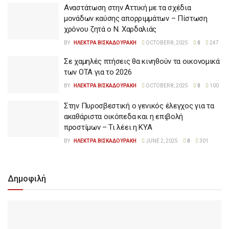
Αναστάτωση στην Αττική με τα σχέδια
μονάδων καύσης απορριμμάτων – Πίστωση
χρόνου ζητά ο Ν. Χαρδαλιάς
BY
ΗΛΕΚΤΡΑ ΒΙΣΚΑΔΟΥΡΑΚΗ
OCTOBER 8, 2025
0
247
Σε χαμηλές πτήσεις θα κινηθούν τα οικονομικά
των ΟΤΑ για το 2026
BY
ΗΛΕΚΤΡΑ ΒΙΣΚΑΔΟΥΡΑΚΗ
OCTOBER 8, 2025
0
100
Στην Πυροσβεστική ο γενικός έλεγχος για τα
ακαθάριστα οικόπεδα και η επιβολή
προστίμων – Τι λέει η ΚΥΑ
BY
ΗΛΕΚΤΡΑ ΒΙΣΚΑΔΟΥΡΑΚΗ
JUNE 2, 2025
0
301
Δημοφιλή