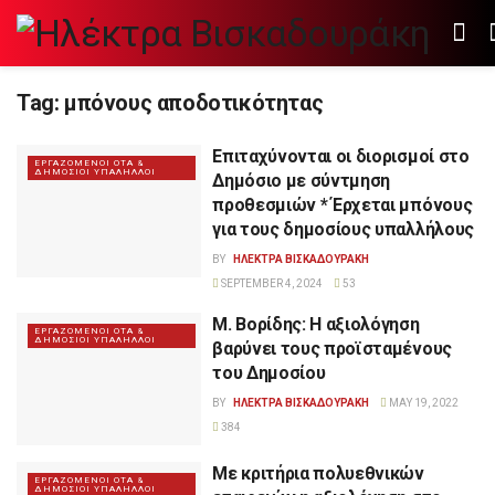
Tag:
μπόνους αποδοτικότητας
Επιταχύνονται οι διορισμοί στο
ΕΡΓΑΖΟΜΕΝΟΙ ΟΤΑ &
ΔΗΜΟΣΙΟΙ ΥΠΑΛΗΛΛΟΙ
Δημόσιο με σύντμηση
προθεσμιών * Έρχεται μπόνους
για τους δημοσίους υπαλλήλους
BY
ΗΛΕΚΤΡΑ ΒΙΣΚΑΔΟΥΡΑΚΗ
SEPTEMBER 4, 2024
53
Μ. Βορίδης: Η αξιολόγηση
ΕΡΓΑΖΟΜΕΝΟΙ ΟΤΑ &
ΔΗΜΟΣΙΟΙ ΥΠΑΛΗΛΛΟΙ
βαρύνει τους προϊσταμένους
του Δημοσίου
BY
ΗΛΕΚΤΡΑ ΒΙΣΚΑΔΟΥΡΑΚΗ
MAY 19, 2022
384
Με κριτήρια πολυεθνικών
ΕΡΓΑΖΟΜΕΝΟΙ ΟΤΑ &
ΔΗΜΟΣΙΟΙ ΥΠΑΛΗΛΛΟΙ