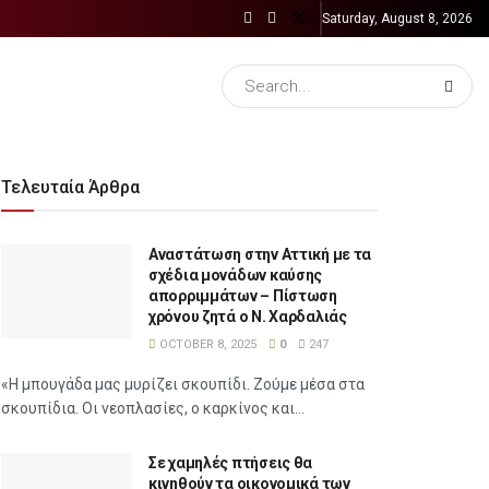
Saturday, August 8, 2026
Τελευταία Άρθρα
Αναστάτωση στην Αττική με τα
σχέδια μονάδων καύσης
απορριμμάτων – Πίστωση
χρόνου ζητά ο Ν. Χαρδαλιάς
OCTOBER 8, 2025
0
247
«Η μπουγάδα μας μυρίζει σκουπίδι. Ζούμε μέσα στα
σκουπίδια. Οι νεοπλασίες, ο καρκίνος και...
Σε χαμηλές πτήσεις θα
κινηθούν τα οικονομικά των