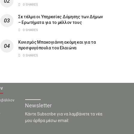
0 SHARES
Σε τέλμα οι Υπηρεσίες Δόμησης των Δήμων
– Ερωτήματα για το μέλλον τους
0 SHARES
Κυνισμός Μπακογιάννη ακόμη και για τα
προσφυγόπουλα του Ελαιώνα
0 SHARES
ον
ριβάλλον
Newsletter
ν
Κάντε Subscribe για να λαμβάνετε τα νέα
μου άρθρα μέσω email: