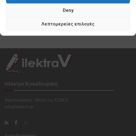
0 SHARES
Deny
Κυνισμός Μπακογιάννη ακόμη και για τα
προσφυγόπουλα του Ελαιώνα
Λεπτομερείες επιλογές
0 SHARES
Ηλέκτρα Βισκαδουράκη
Δημοσιογράφος, Μέλος της ΕΣHΕΑ
info@ilektraV.gr
Αυτοδιοίκηση