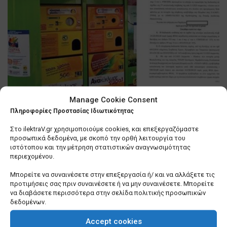
Manage Cookie Consent
Θεσσαλονίκη: Βιασύνη του
Πληροφορίες Προστασίας Ιδιωτικότητας
δημάρχου, Κ. Ζέρβα να τακτοποιήσει
… τα «σπιτάκια ανακύκλωσης»
Στο ilektraV.gr χρησιμοποιούμε cookies, και επεξεργαζόμαστε
προσωπικά δεδομένα, με σκοπό την ορθή λειτουργία του
0 SHARES
ιστότοπου και την μέτρηση στατιστικών αναγνωσιμότητας
περιεχομένου.
Λίγα πράγματα που δεν γνωρίζετε για εμένα
Μπορείτε να συναινέσετε στην επεξεργασία ή/ και να αλλάξετε τις
προτιμήσεις σας πριν συναινέσετε ή να μην συναινέσετε. Μπορείτε
0 SHARES
να διαβάσετε περισσότερα στην σελίδα πολιτικής προσωπικών
δεδομένων.
Σε τέλμα οι Υπηρεσίες Δόμησης των Δήμων –
Ερωτήματα για το μέλλον τους
Accept cookies