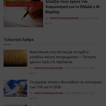
Αλλάζει τους όρους του
ΕΡΓΑΖΟΜΕΝΟΙ ΟΤΑ &
ΔΗΜΟΣΙΟΙ ΥΠΑΛΗΛΛΟΙ
διαγωνισμού για το ΕΚΔΔΑ ο Μ.
Βορίδης
BY
ΗΛΕΚΤΡΑ ΒΙΣΚΑΔΟΥΡΑΚΗ
JUNE 9, 2021
49
Τελευταία Άρθρα
Αναστάτωση στην Αττική με τα σχέδια
μονάδων καύσης απορριμμάτων – Πίστωση
χρόνου ζητά ο Ν. Χαρδαλιάς
BY
ΗΛΕΚΤΡΑ ΒΙΣΚΑΔΟΥΡΑΚΗ
OCTOBER 8, 2025
0
247
Σε χαμηλές πτήσεις θα κινηθούν τα οικονομικά
των ΟΤΑ για το 2026
BY
ΗΛΕΚΤΡΑ ΒΙΣΚΑΔΟΥΡΑΚΗ
OCTOBER 8, 2025
0
100