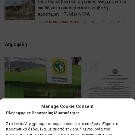
Στην Πυροσβεστική ο γενικός έλεγχος για τα
ακαθάριστα οικόπεδα και η επιβολή
προστίμων – Τι λέει η ΚΥΑ
BY
ΗΛΕΚΤΡΑ ΒΙΣΚΑΔΟΥΡΑΚΗ
JUNE 2, 2025
0
300
Δημοφιλή
Manage Cookie Consent
Πληροφορίες Προστασίας Ιδιωτικότητας
Στο ilektraV.gr χρησιμοποιούμε cookies, και επεξεργαζόμαστε
προσωπικά δεδομένα, με σκοπό την ορθή λειτουργία του
ιστότοπου και την μέτρηση στατιστικών αναγνωσιμότητας