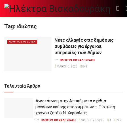
Tag:
ιδιώτες
Νέες αλλαγές στις δημόσιες
ΝΟΜΙΚΑ & ΘΕΣΜΙΚΑ
συμβάσεις για έργα και
υπηρεσίες των Δήμων
BY
ΗΛΕΚΤΡΑ ΒΙΣΚΑΔΟΥΡΑΚΗ
MARCH 3, 2023
849
Τελευταία Άρθρα
Αναστάτωση στην Αττική με τα σχέδια
μονάδων καύσης απορριμμάτων – Πίστωση
χρόνου ζητά ο Ν. Χαρδαλιάς
BY
ΗΛΕΚΤΡΑ ΒΙΣΚΑΔΟΥΡΑΚΗ
OCTOBER 8, 2025
0
247