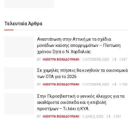
Τελευταία Άρθρα
Αναστάτωση στην Αττική με τα σχέδια
μονάδων καύσης απορριμμάτων – Πίστωση
χρόνου ζητά ο Ν. Χαρδαλιάς
BY
ΗΛΕΚΤΡΑ ΒΙΣΚΑΔΟΥΡΑΚΗ
OCTOBER 8, 2025
0
247
Σε χαμηλές πτήσεις θα κινηθούν τα οικονομικά
των ΟΤΑ για το 2026
BY
ΗΛΕΚΤΡΑ ΒΙΣΚΑΔΟΥΡΑΚΗ
OCTOBER 8, 2025
0
100
Στην Πυροσβεστική ο γενικός έλεγχος για τα
ακαθάριστα οικόπεδα και η επιβολή
προστίμων – Τι λέει η ΚΥΑ
BY
ΗΛΕΚΤΡΑ ΒΙΣΚΑΔΟΥΡΑΚΗ
JUNE 2, 2025
0
301