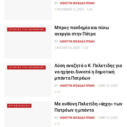
BY
ΗΛΕΚΤΡΑ ΒΙΣΚΑΔΟΥΡΑΚΗ
DECEMBER 12, 2020
26
Μπρος πανδημία και πίσω
ΙΣΤΟΡΙΕΣ ΤΗΣ ΚΟΙΝΩΝΙΑΣ
ανεργία στην Πάτρα
BY
ΗΛΕΚΤΡΑ ΒΙΣΚΑΔΟΥΡΑΚΗ
AUGUST 26, 2020
20
Λύση αναζητά ο Κ. Πελετιδης για
ΙΣΤΟΡΙΕΣ ΤΗΣ ΚΟΙΝΩΝΙΑΣ
να ηχήσει δυνατά η δημοτική
μπάντα Πατρέων
BY
ΗΛΕΚΤΡΑ ΒΙΣΚΑΔΟΥΡΑΚΗ
MAY 14, 2020
13
Με ευθύνη Πελετίδη «άηχη» των
ΑΥΤΟΔΙΟΙΚΗΣΗ
Πατρέων η μπάντα
BY
ΗΛΕΚΤΡΑ ΒΙΣΚΑΔΟΥΡΑΚΗ
MAY 12, 2020
17