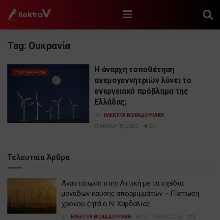
Tag:
Ουκρανία
Η άναρχη τοποθέτηση
ΠΕΡΙΒΑΛΛΟΝ
ανεμογεννητριών λύνει το
ενεργειακό πρόβλημα της
Ελλάδας;
BY
ΗΛΕΚΤΡΑ ΒΙΣΚΑΔΟΥΡΑΚΗ
MARCH 15, 2022
241
Τελευταία Άρθρα
Αναστάτωση στην Αττική με τα σχέδια
μονάδων καύσης απορριμμάτων – Πίστωση
χρόνου ζητά ο Ν. Χαρδαλιάς
BY
ΗΛΕΚΤΡΑ ΒΙΣΚΑΔΟΥΡΑΚΗ
OCTOBER 8, 2025
0