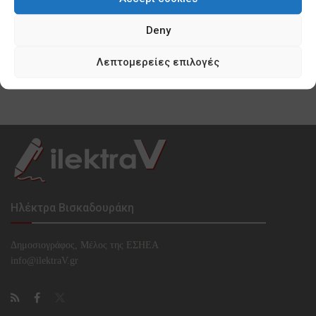
0 SHARES
Deny
Κυνισμός Μπακογιάννη ακόμη και για τα
προσφυγόπουλα του Ελαιώνα
Λεπτομερείες επιλογές
0 SHARES
Ηλέκτρα Βισκαδουράκη
Δημοσιογράφος, Μέλος της ΕΣHΕΑ
info@ilektraV.gr