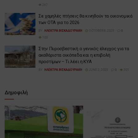
247
Σε χαμηλές πτήσεις θα κινηθούν τα οικονομικά
των ΟΤΑ για το 2026
BY
ΗΛΕΚΤΡΑ ΒΙΣΚΑΔΟΥΡΑΚΗ
OCTOBER 8, 2025
0
100
Στην Πυροσβεστική ο γενικός έλεγχος για τα
ακαθάριστα οικόπεδα και η επιβολή
προστίμων – Τι λέει η ΚΥΑ
BY
ΗΛΕΚΤΡΑ ΒΙΣΚΑΔΟΥΡΑΚΗ
JUNE 2, 2025
0
301
Δημοφιλή