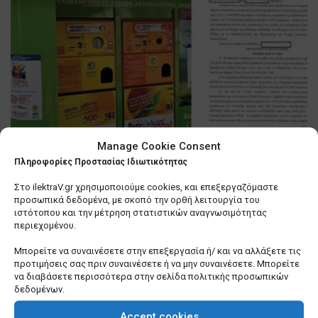
Manage Cookie Consent
Θεσσαλονίκη: Βιασύνη του
Πληροφορίες Προστασίας Ιδιωτικότητας
δημάρχου, Κ. Ζέρβα να τακτοποιήσει
Στο ilektraV.gr χρησιμοποιούμε cookies, και επεξεργαζόμαστε
… τα «σπιτάκια ανακύκλωσης»
προσωπικά δεδομένα, με σκοπό την ορθή λειτουργία του
ιστότοπου και την μέτρηση στατιστικών αναγνωσιμότητας
0 SHARES
περιεχομένου.
Μπορείτε να συναινέσετε στην επεξεργασία ή/ και να αλλάξετε τις
Λίγα πράγματα που δεν γνωρίζετε για εμένα
προτιμήσεις σας πριν συναινέσετε ή να μην συναινέσετε. Μπορείτε
0 SHARES
να διαβάσετε περισσότερα στην σελίδα πολιτικής προσωπικών
δεδομένων.
Σε τέλμα οι Υπηρεσίες Δόμησης των Δήμων –
Ερωτήματα για το μέλλον τους
Accept cookies