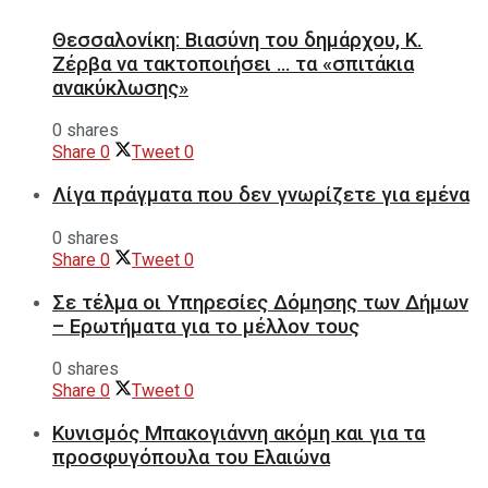
Θεσσαλονίκη: Βιασύνη του δημάρχου, Κ.
Ζέρβα να τακτοποιήσει … τα «σπιτάκια
ανακύκλωσης»
0 shares
Share
0
Tweet
0
Λίγα πράγματα που δεν γνωρίζετε για εμένα
0 shares
Share
0
Tweet
0
Σε τέλμα οι Υπηρεσίες Δόμησης των Δήμων
– Ερωτήματα για το μέλλον τους
0 shares
Share
0
Tweet
0
Κυνισμός Μπακογιάννη ακόμη και για τα
προσφυγόπουλα του Ελαιώνα