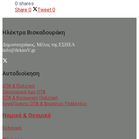
0 shares
Share
0
Tweet
0
Ηλέκτρα Βισκαδουράκη
Δημοσιογράφος, Μέλος της ΕΣHΕΑ
info@ilektraV.gr
Αυτοδιοίκηση
ΟΤΑ & Πολιτική
Οικονομικά των ΟΤΑ
ΟΤΑ & Κοινωνική Πολιτική
Εργαζόμενοι ΟΤΑ & Δημόσιοι Υπάλληλοι
Νομικά & Θεσμικά
Εκλογικά