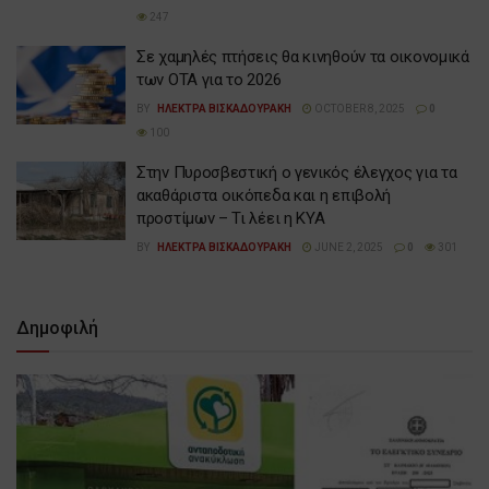
247
Σε χαμηλές πτήσεις θα κινηθούν τα οικονομικά
των ΟΤΑ για το 2026
BY
ΗΛΕΚΤΡΑ ΒΙΣΚΑΔΟΥΡΑΚΗ
OCTOBER 8, 2025
0
100
Στην Πυροσβεστική ο γενικός έλεγχος για τα
ακαθάριστα οικόπεδα και η επιβολή
προστίμων – Τι λέει η ΚΥΑ
BY
ΗΛΕΚΤΡΑ ΒΙΣΚΑΔΟΥΡΑΚΗ
JUNE 2, 2025
0
301
Δημοφιλή