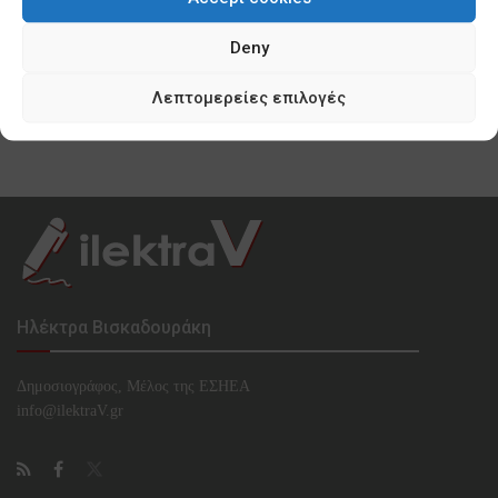
0 SHARES
Deny
Κυνισμός Μπακογιάννη ακόμη και για τα
προσφυγόπουλα του Ελαιώνα
Λεπτομερείες επιλογές
0 SHARES
Ηλέκτρα Βισκαδουράκη
Δημοσιογράφος, Μέλος της ΕΣHΕΑ
info@ilektraV.gr