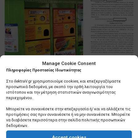
Manage Cookie Consent
Θεσσαλονίκη: Βιασύνη του
Πληροφορίες Προστασίας Ιδιωτικότητας
δημάρχου, Κ. Ζέρβα να τακτοποιήσει
Στο ilektraV.gr χρησιμοποιούμε cookies, και επεξεργαζόμαστε
… τα «σπιτάκια ανακύκλωσης»
προσωπικά δεδομένα, με σκοπό την ορθή λειτουργία του
ιστότοπου και την μέτρηση στατιστικών αναγνωσιμότητας
0 SHARES
περιεχομένου.
Μπορείτε να συναινέσετε στην επεξεργασία ή/ και να αλλάξετε τις
Λίγα πράγματα που δεν γνωρίζετε για εμένα
προτιμήσεις σας πριν συναινέσετε ή να μην συναινέσετε. Μπορείτε
0 SHARES
να διαβάσετε περισσότερα στην σελίδα πολιτικής προσωπικών
δεδομένων.
Σε τέλμα οι Υπηρεσίες Δόμησης των Δήμων –
Ερωτήματα για το μέλλον τους
Accept cookies