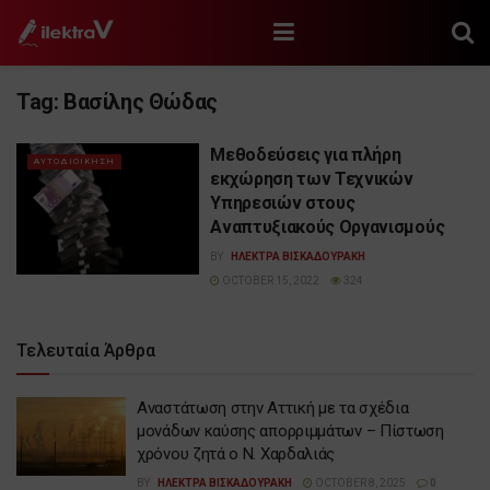
Tag:
Βασίλης Θώδας
Μεθοδεύσεις για πλήρη
ΑΥΤΟΔΙΟΙΚΗΣΗ
εκχώρηση των Τεχνικών
Υπηρεσιών στους
Αναπτυξιακούς Οργανισμούς
BY
ΗΛΕΚΤΡΑ ΒΙΣΚΑΔΟΥΡΑΚΗ
OCTOBER 15, 2022
324
Τελευταία Άρθρα
Αναστάτωση στην Αττική με τα σχέδια
μονάδων καύσης απορριμμάτων – Πίστωση
χρόνου ζητά ο Ν. Χαρδαλιάς
BY
ΗΛΕΚΤΡΑ ΒΙΣΚΑΔΟΥΡΑΚΗ
OCTOBER 8, 2025
0