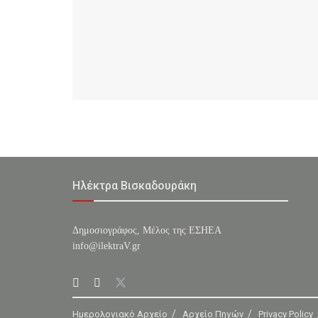
Ηλέκτρα Βισκαδουράκη
Δημοσιογράφος, Μέλος της ΕΣHΕΑ
info@ilektraV.gr
Ημερολογιακό Αρχείο
Αρχείο Πηγών
Privacy Policy