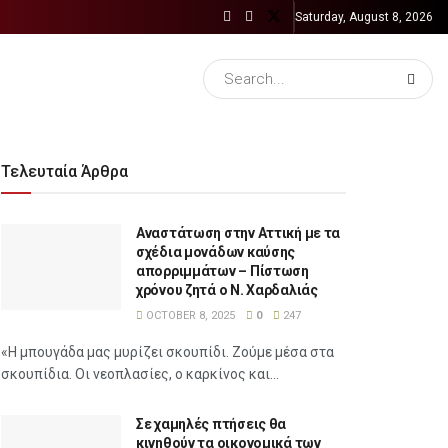
Saturday, August 8, 2026
Τελευταία Άρθρα
Αναστάτωση στην Αττική με τα
σχέδια μονάδων καύσης
απορριμμάτων – Πίστωση
χρόνου ζητά ο Ν. Χαρδαλιάς
OCTOBER 8, 2025
0
247
«Η μπουγάδα μας μυρίζει σκουπίδι. Ζούμε μέσα στα
σκουπίδια. Οι νεοπλασίες, ο καρκίνος και...
Σε χαμηλές πτήσεις θα
κινηθούν τα οικονομικά των