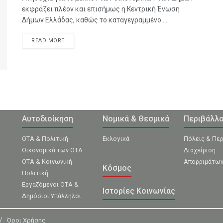
εκφράζει πλέον και επισήμως η Κεντρική Ένωση
Δήμων Ελλάδας, καθώς το καταγεγραμμένο ...
READ MORE
Αυτοδιοίκηση
Νομικά & Θεσμικά
Περιβάλλ
ΟΤΑ & Πολιτική
Εκλογικά
Πόλεις & Πε
Οικονομικά των ΟΤΑ
Διαχείριση
ΟΤΑ & Κοινωνική
Απορριμάτω
Κόσμος
Πολιτική
Εργαζόμενοι ΟΤΑ &
Ιστορίες Κοινωνίας
Δημόσιοι Υπάλληλοι
Όροι Χρήσης