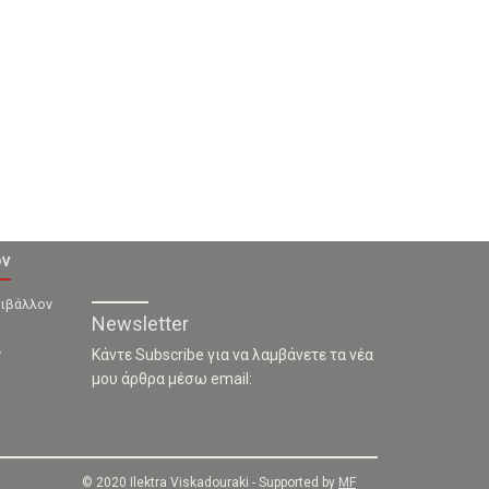
ον
ριβάλλον
Newsletter
ν
Κάντε Subscribe για να λαμβάνετε τα νέα
μου άρθρα μέσω email:
© 2020 Ilektra Viskadouraki - Supported by
MF