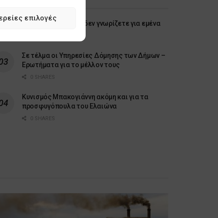
ερείες επιλογές
Λίγα πράγματα που δεν γνωρίζετε για εμένα
0 SHARES
Σε τέλμα οι Υπηρεσίες Δόμησης των Δήμων –
Ερωτήματα για το μέλλον τους
0 SHARES
Κυνισμός Μπακογιάννη ακόμη και για τα
προσφυγόπουλα του Ελαιώνα
0 SHARES