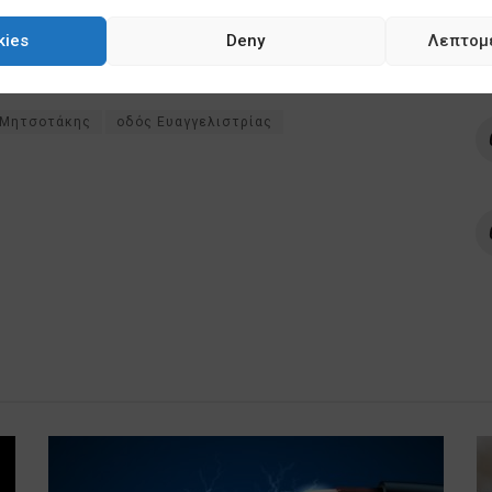
δας “Η ΑΥΓΗ”
kies
Deny
Λεπτομ
 Μητσοτάκης
οδός Ευαγγελιστρίας