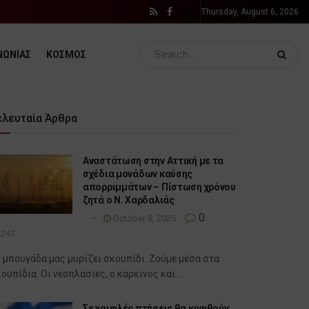
Thursday, August 6, 2026
ΝΩΝΙΑΣ
ΚΟΣΜΟΣ
ελευταία Άρθρα
Αναστάτωση στην Αττική με τα
σχέδια μονάδων καύσης
απορριμμάτων – Πίστωση χρόνου
ζητά ο Ν. Χαρδαλιάς
0
October 8, 2025
247
 μπουγάδα μας μυρίζει σκουπίδι. Ζούμε μέσα στα
ουπίδια. Οι νεοπλασίες, ο καρκίνος και...
Σε χαμηλές πτήσεις θα κινηθούν