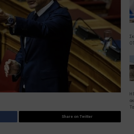
Σε
ΟΤ
Η 
ακ
Τα
Share on Twitter