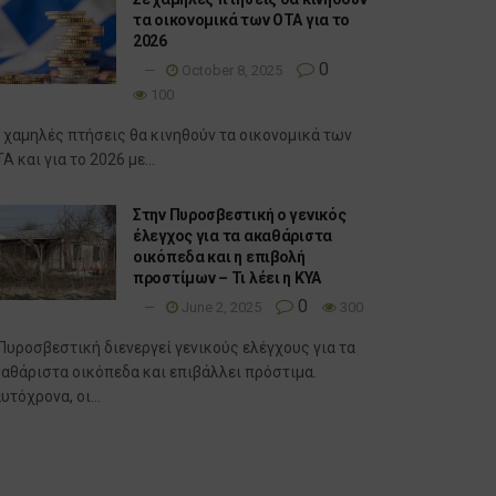
τα οικονομικά των ΟΤΑ για το
2026
0
October 8, 2025
100
 χαμηλές πτήσεις θα κινηθούν τα οικονομικά των
Α και για το 2026 με...
Στην Πυροσβεστική ο γενικός
έλεγχος για τα ακαθάριστα
οικόπεδα και η επιβολή
προστίμων – Τι λέει η ΚΥΑ
0
June 2, 2025
300
Πυροσβεστική διενεργεί γενικούς ελέγχους για τα
αθάριστα οικόπεδα και επιβάλλει πρόστιμα.
υτόχρονα, οι...