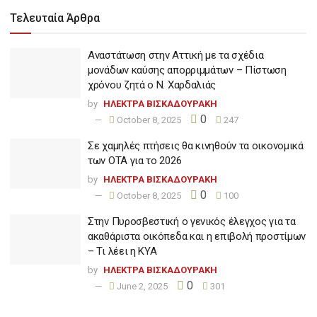
Τελευταία Άρθρα
Αναστάτωση στην Αττική με τα σχέδια
μονάδων καύσης απορριμμάτων – Πίστωση
χρόνου ζητά ο Ν. Χαρδαλιάς
by
ΗΛΕΚΤΡΑ ΒΙΣΚΑΔΟΥΡΑΚΗ
0
October 8, 2025
247
Σε χαμηλές πτήσεις θα κινηθούν τα οικονομικά
των ΟΤΑ για το 2026
by
ΗΛΕΚΤΡΑ ΒΙΣΚΑΔΟΥΡΑΚΗ
0
October 8, 2025
100
Στην Πυροσβεστική ο γενικός έλεγχος για τα
ακαθάριστα οικόπεδα και η επιβολή προστίμων
– Τι λέει η ΚΥΑ
by
ΗΛΕΚΤΡΑ ΒΙΣΚΑΔΟΥΡΑΚΗ
0
June 2, 2025
301