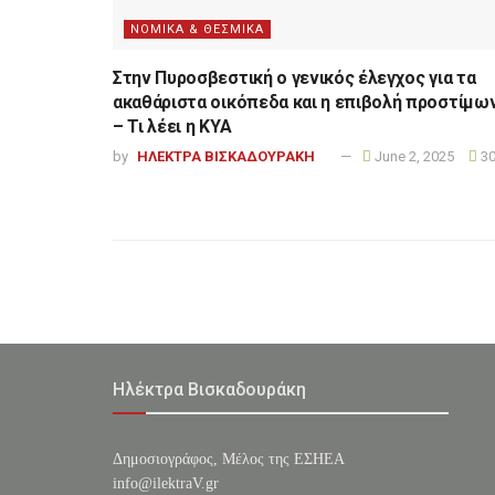
ΝΟΜΙΚΑ & ΘΕΣΜΙΚΑ
Στην Πυροσβεστική ο γενικός έλεγχος για τα
ακαθάριστα οικόπεδα και η επιβολή προστίμω
– Τι λέει η ΚΥΑ
by
ΗΛΕΚΤΡΑ ΒΙΣΚΑΔΟΥΡΑΚΗ
June 2, 2025
30
Ηλέκτρα Βισκαδουράκη
Δημοσιογράφος, Μέλος της ΕΣHΕΑ
info@ilektraV.gr