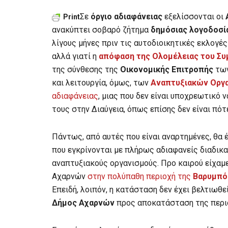
Σε
όργιο αδιαφάνειας
εξελίσσονται οι
Print
ανακύπτει σοβαρό ζήτημα
δημόσιας λογοδοσί
λίγους μήνες πριν τις αυτοδιοικητικές εκλογές 
αλλά γιατί η
απόφαση της Ολομέλειας του Συ
της σύνθεσης της
Οικονομικής Επιτροπής
των
και λειτουργία, όμως, των
Αναπτυξιακών Οργ
αδιαφάνειας
, μιας που δεν είναι υποχρεωτικό
τους στην Διαύγεια, όπως επίσης δεν είναι πότ
Πάντως, από αυτές που είναι αναρτημένες, θα 
που εγκρίνονται με πλήρως αδιαφανείς διαδι
αναπτυξιακούς οργανισμούς. Προ καιρού είχαμ
Αχαρνών
στην πολύπαθη περιοχή της
Βαρυμπό
Επειδή, λοιπόν, η κατάσταση δεν έχει βελτιωθε
Δήμος Αχαρνών
προς αποκατάσταση της περιο