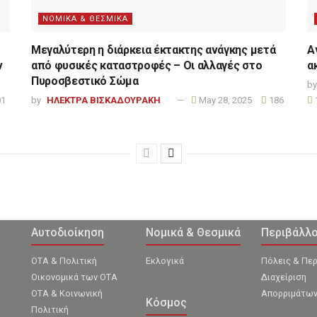
ΝΟΜΙΚΑ & ΘΕΣΜΙΚΑ
Μεγαλύτερη η διάρκεια έκτακτης ανάγκης μετά
Α
ν
από φυσικές καταστροφές – Οι αλλαγές στο
α
Πυροσβεστικό Σώμα
by
1
by
ΗΛΕΚΤΡΑ ΒΙΣΚΑΔΟΥΡΑΚΗ
May 28, 2025
186
Αυτοδιοίκηση
Νομικά & Θεσμικά
Περιβάλλ
ΟΤΑ & Πολιτική
Εκλογικά
Πόλεις & Πε
Οικονομικά των ΟΤΑ
Διαχείριση
ΟΤΑ & Κοινωνική
Απορριμάτω
Κόσμος
Πολιτική