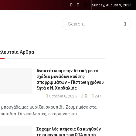
Sunday, August 9, 2026
ελευταία Άρθρα
Αναστάτωση στην Αττική με τα
σχέδια μονάδων καύσης
απορριμμάτων – Πίστωση χρόνου
ζητά ο Ν. Χαρδαλιάς
0
October 8, 2025
247
 μπουγάδα μας μυρίζει σκουπίδι. Ζούμε μέσα στα
ουπίδια. Οι νεοπλασίες, ο καρκίνος και...
Σε χαμηλές πτήσεις θα κινηθούν
τα οικονομικά των ΟΤΑ για το