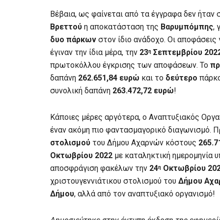
Βέβαια, ως φαίνεται από τα έγγραφα δεν ήταν 
Βρεττού
η αποκατάσταση της
Βαρυμπόμπης
,
δυο πάρκων
στον ίδιο ανάδοχο. Οι αποφάσεις
έγιναν την ίδια μέρα, την
23
Σεπτεμβρίου 202
η
πρωτοκόλλου έγκρισης των αποφάσεων. Το
π
δαπάνη
262.651,84 ευρώ
και το
δεύτερο
πάρκο
συνολική δαπάνη
263.472,72 ευρώ
!
Κάποιες μέρες αργότερα, ο Αναπτυξιακός Οργ
έναν ακόμη πιο φαντασμαγορικό διαγωνισμό. Π
στολισμού
του Δήμου Αχαρνών κόστους
265.7
Οκτωβρίου 2022
με καταληκτική ημερομηνία
αποσφράγιση φακέλων την
24
Οκτωβρίου 20
η
χριστουγεννιάτικου στολισμού του
Δήμου Αχ
Δήμου
, αλλά από τον αναπτυξιακό οργανισμό!