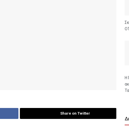
Σε
ΟΤ
Η 
ακ
Τα
Share on Twitter
Δ