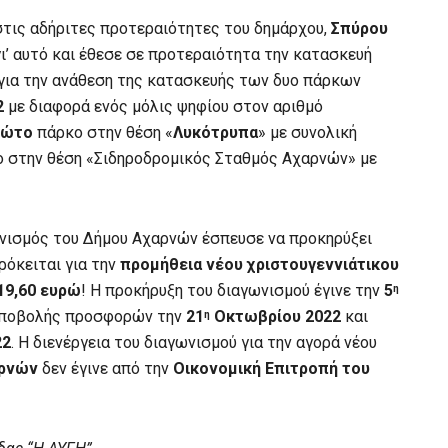
στις αδήριτες προτεραιότητες του δημάρχου,
Σπύρου
 γι’ αυτό και έθεσε σε προτεραιότητα την κατασκευή
 για την ανάθεση της κατασκευής των δυο πάρκων
2
με διαφορά ενός μόλις ψηφίου στον αριθμό
ρώτο
πάρκο στην θέση «
Λυκότρυπα
» με συνολική
 στην θέση «Σιδηροδρομικός Σταθμός Αχαρνών» με
ανισμός του Δήμου Αχαρνών έσπευσε να προκηρύξει
ρόκειται για την
προμήθεια νέου χριστουγεννιάτικου
19,60 ευρώ
! Η προκήρυξη του διαγωνισμού έγινε την
5
η
 υποβολής προσφορών την
21
Οκτωβρίου 2022
και
η
22
. Η διενέργεια του διαγωνισμού για την αγορά νέου
αρνών
δεν έγινε από την
Οικονομική Επιτροπή του