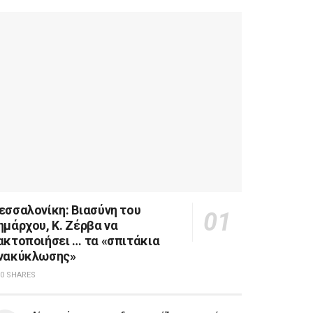
εσσαλονίκη: Βιασύνη του
ημάρχου, Κ. Ζέρβα να
ακτοποιήσει … τα «σπιτάκια
νακύκλωσης»
0 SHARES