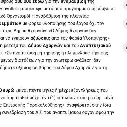
η ύψους
280.000 ευρώ
για την
αναβάθμιση
της
την ανάθεση προέκυψε μετά από προγραμματική σύμβαση
ακό Οργανισμό! Η αναβάθμιση της πλατείας
τρεμμάτων
με φορέα υλοποίησης του έργου όχι τον
μό του Δήμου Αχαρνών! «Ο Δήμος Αχαρνών δεν
αι να εγείρουν
αξιώσεις
από τον Φορέα Υλοποίησης»,
ση
μεταξύ του
Δήμου Αχαρνών
και του
Αναπτυξιακού
ότι: «Σε περίπτωση μη τήρησης ή πλημμελούς τήρησης
μενων διατάξεων για την ανωτέρω ανάθεση, δεν
δήποτε αξίωση σε βάρος του Δήμου Αχαρνών για τη
0 ευρώ
«είναι πέντε μήνες ή μέχρι εξαντλήσεως του
 να παραταθεί μέχρι ένα (1) επιπλέον έτος με συμφωνία
ς Επιτροπής Παρακολούθησης», αναφέρεται στην ίδια
 συνεδρίαση του Δ.Σ. του αναπτυξιακού οργανισμού την