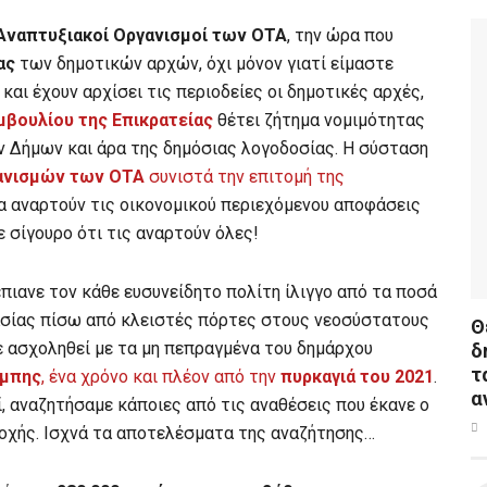
Αναπτυξιακοί Οργανισμοί των ΟΤΑ
, την ώρα που
ας
των δημοτικών αρχών, όχι μόνον γιατί είμαστε
και έχουν αρχίσει τις περιοδείες οι δημοτικές αρχές,
μβουλίου της Επικρατείας
θέτει ζήτημα νομιμότητας
 Δήμων και άρα της δημόσιας λογοδοσίας. Η σύσταση
ανισμών των ΟΤΑ
συνιστά την επιτομή της
 να αναρτούν τις οικονομικού περιεχόμενου αποφάσεις
ε σίγουρο ότι τις αναρτούν όλες!
έπιανε τον κάθε ευσυνείδητο πολίτη ίλιγγο από τα ποσά
κασίας πίσω από κλειστές πόρτες στους νεοσύστατους
Θ
ε ασχοληθεί με τα μη πεπραγμένα του δημάρχου
δ
τ
μπης
, ένα χρόνο και πλέον από την
πυρκαγιά του 2021
.
α
ί, αναζητήσαμε κάποιες από τις αναθέσεις που έκανε ο
χής. Ισχνά τα αποτελέσματα της αναζήτησης…