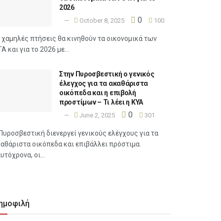
2026
0
October 8, 2025
100
 χαμηλές πτήσεις θα κινηθούν τα οικονομικά των
Α και για το 2026 με...
Στην Πυροσβεστική ο γενικός
έλεγχος για τα ακαθάριστα
οικόπεδα και η επιβολή
προστίμων – Τι λέει η ΚΥΑ
0
June 2, 2025
301
Πυροσβεστική διενεργεί γενικούς ελέγχους για τα
αθάριστα οικόπεδα και επιβάλλει πρόστιμα.
υτόχρονα, οι...
ημοφιλή