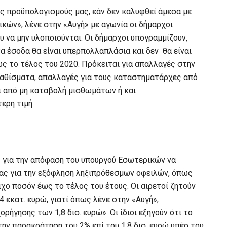
ους προϋπολογισμούς μας, εάν δεν καλυφθεί άμεσα με
κών», λένε στην «Αυγή» με αγωνία οι δήμαρχοι
 να μην υλοποιούνται. Οι δήμαρχοι υπογραμμίζουν,
τα έσοδα θα είναι υπερπολλαπλάσια και δεν θα είναι
ς το τέλος του 2020. Πρόκειται για απαλλαγές στην
θίσματα, απαλλαγές για τους καταστηματάρχες από
ι από μη καταβολή μισθωμάτων ή και
ερη τιμή.
ις για την απόφαση του υπουργού Εσωτερικών να
ρας για την εξόφληση ληξιπρόθεσμων οφειλών, όπως
ιχο ποσόν έως το τέλος του έτους. Οι αιρετοί ζητούν
 εκατ. ευρώ, γιατί όπως λένε στην «Αυγή»,
ήγησης των 1,8 δισ. ευρώ». Οι ίδιοι εξηγούν ότι το
ην παρακράτηση του 2% επί του 1,8 δισ. ευρώ υπέρ του