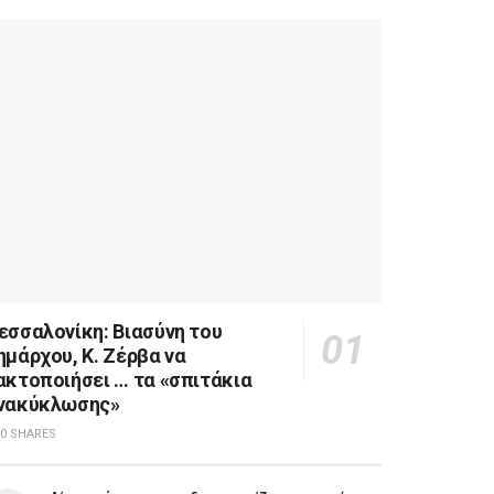
εσσαλονίκη: Βιασύνη του
ημάρχου, Κ. Ζέρβα να
ακτοποιήσει … τα «σπιτάκια
νακύκλωσης»
0 SHARES