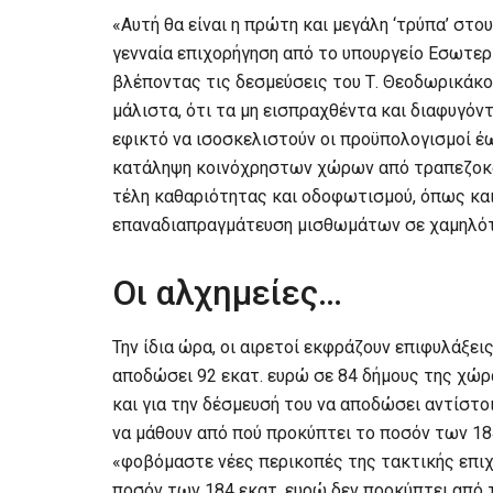
«Αυτή θα είναι η πρώτη και μεγάλη ‘τρύπα’ στ
γενναία επιχορήγηση από το υπουργείο Εσωτερι
βλέποντας τις δεσμεύσεις του Τ. Θεοδωρικάκου
μάλιστα, ότι τα μη εισπραχθέντα και διαφυγόν
εφικτό να ισοσκελιστούν οι προϋπολογισμοί έω
κατάληψη κοινόχρηστων χώρων από τραπεζοκα
τέλη καθαριότητας και οδοφωτισμού, όπως κα
επαναδιαπραγμάτευση μισθωμάτων σε χαμηλότ
Οι αλχημείες…
Την ίδια ώρα, οι αιρετοί εκφράζουν επιφυλάξε
αποδώσει 92 εκατ. ευρώ σε 84 δήμους της χώ
και για την δέσμευσή του να αποδώσει αντίστο
να μάθουν από πού προκύπτει το ποσόν των 184
«φοβόμαστε νέες περικοπές της τακτικής επιχορ
ποσόν των 184 εκατ. ευρώ δεν προκύπτει από τ