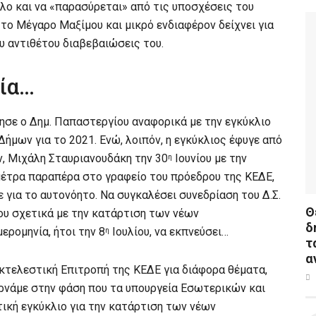
όλο και να «παρασύρεται» από τις υποσχέσεις του
 το Μέγαρο Μαξίμου και μικρό ενδιαφέρον δείχνει για
ου αντιθέτου διαβεβαιώσεις του.
ία…
σε ο Δημ. Παπαστεργίου αναφορικά με την εγκύκλιο
μων για το 2021. Ενώ, λοιπόν, η εγκύκλιος έφυγε από
, Μιχάλη Σταυριανουδάκη την 30
Ιουνίου με την
η
 μέτρα παραπέρα στο γραφείο του πρόεδρου της ΚΕΔΕ,
 για το αυτονόητο. Να συγκαλέσει συνεδρίαση του Δ.Σ.
Θ
ου σχετικά με την κατάρτιση των νέων
δ
ρομηνία, ήτοι την 8
Ιουλίου, να εκπνεύσει…
η
τ
α
Εκτελεστική Επιτροπή της ΚΕΔΕ για διάφορα θέματα,
ερνάμε στην φάση που τα υπουργεία Εσωτερικών και
ική εγκύκλιο για την κατάρτιση των νέων