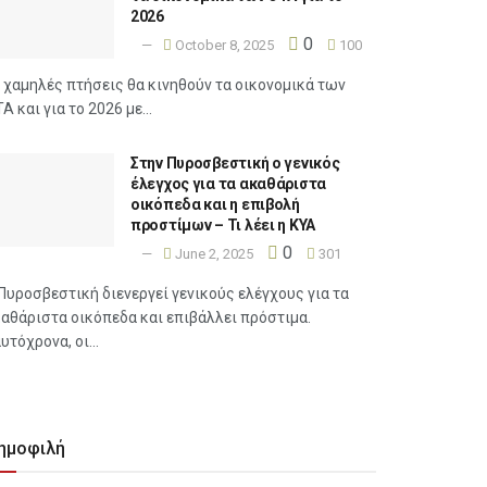
2026
0
October 8, 2025
100
 χαμηλές πτήσεις θα κινηθούν τα οικονομικά των
Α και για το 2026 με...
Στην Πυροσβεστική ο γενικός
έλεγχος για τα ακαθάριστα
οικόπεδα και η επιβολή
προστίμων – Τι λέει η ΚΥΑ
0
June 2, 2025
301
Πυροσβεστική διενεργεί γενικούς ελέγχους για τα
αθάριστα οικόπεδα και επιβάλλει πρόστιμα.
υτόχρονα, οι...
ημοφιλή