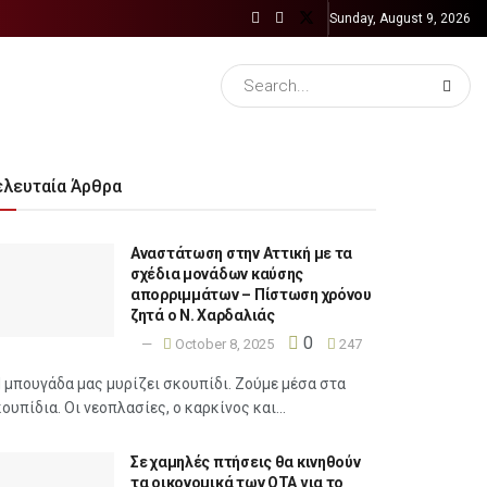
Sunday, August 9, 2026
ελευταία Άρθρα
Αναστάτωση στην Αττική με τα
σχέδια μονάδων καύσης
απορριμμάτων – Πίστωση χρόνου
ζητά ο Ν. Χαρδαλιάς
0
October 8, 2025
247
 μπουγάδα μας μυρίζει σκουπίδι. Ζούμε μέσα στα
ουπίδια. Οι νεοπλασίες, ο καρκίνος και...
Σε χαμηλές πτήσεις θα κινηθούν
τα οικονομικά των ΟΤΑ για το