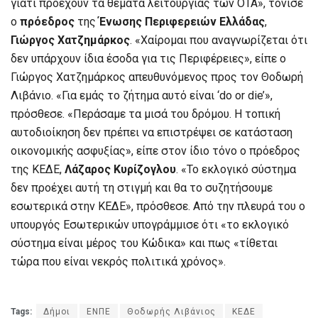
γιατί προέχουν τα θέματα λειτουργίας των ΟΤΑ», τόνισε
ο
πρόεδρος
της
Ένωσης Περιφερειών Ελλάδας
,
Γιώργος Χατζημάρκος
. «Χαίρομαι που αναγνωρίζεται ότι
δεν υπάρχουν ίδια έσοδα για τις Περιφέρειες», είπε ο
Γιώργος Χατζημάρκος απευθυνόμενος προς τον Θοδωρή
Λιβάνιο. «Για εμάς το ζήτημα αυτό είναι ‘do or die’»,
πρόσθεσε. «Περάσαμε τα μισά του δρόμου. Η τοπική
αυτοδιοίκηση δεν πρέπει να επιστρέψει σε κατάσταση
οικονομικής ασφυξίας», είπε στον ίδιο τόνο ο πρόεδρος
της ΚΕΔΕ,
Λάζαρος Κυρίζογλου
. «Το εκλογικό σύστημα
δεν προέχει αυτή τη στιγμή και θα το συζητήσουμε
εσωτερικά στην ΚΕΔΕ», πρόσθεσε. Από την πλευρά του ο
υπουργός Εσωτερικών υπογράμμισε ότι «το εκλογικό
σύστημα είναι μέρος του Κώδικα» και πως «τίθεται
τώρα που είναι νεκρός πολιτικά χρόνος».
Tags:
Δήμοι
ΕΝΠΕ
Θοδωρής Λιβάνιος
ΚΕΔΕ