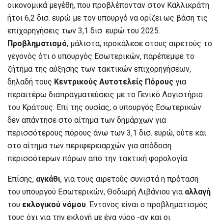
οικονομικά μεγέθη, που προβλέπονταν στον Καλλικράτη
ήτοι 6,2 δισ. ευρώ με τον υπουργό να ορίζει ως βάση τις
επιχορηγήσεις των 3,1 δισ. ευρώ του 2025.
Προβληματισμό
, μάλιστα, προκάλεσε στους αιρετούς το
γεγονός ότι ο υπουργός Εσωτερικών, παρέπεμψε το
ζήτημα της αύξησης των τακτικών επιχορηγήσεων,
δηλαδή τους
Κεντρικούς Αυτοτελείς Πόρους
για
περαιτέρω διαπραγματεύσεις με το Γενικό Λογιστήριο
του Κράτους. Επί της ουσίας, ο υπουργός Εσωτερικών
δεν απάντησε στο αίτημα των δημάρχων για
περισσότερους πόρους άνω των 3,1 δισ. ευρώ, ούτε και
στο αίτημα των περιφερειαρχών για απόδοση
περισσότερων πόρων από την τακτική φορολογία.
Επίσης,
αγκάθι
, για τους αιρετούς συνιστά η πρόταση
του υπουργού Εσωτερικών, Θοδωρή Λιβάνιου για
αλλαγή
του
εκλογικού νόμου
. Έντονος είναι ο προβληματισμός
τους όχι για την εκλογή με ένα γύρο -αν και οι