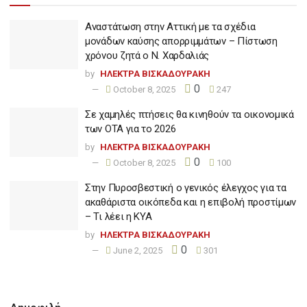
Αναστάτωση στην Αττική με τα σχέδια
μονάδων καύσης απορριμμάτων – Πίστωση
χρόνου ζητά ο Ν. Χαρδαλιάς
by
ΗΛΕΚΤΡΑ ΒΙΣΚΑΔΟΥΡΑΚΗ
0
October 8, 2025
247
Σε χαμηλές πτήσεις θα κινηθούν τα οικονομικά
των ΟΤΑ για το 2026
by
ΗΛΕΚΤΡΑ ΒΙΣΚΑΔΟΥΡΑΚΗ
0
October 8, 2025
100
Στην Πυροσβεστική ο γενικός έλεγχος για τα
ακαθάριστα οικόπεδα και η επιβολή προστίμων
– Τι λέει η ΚΥΑ
by
ΗΛΕΚΤΡΑ ΒΙΣΚΑΔΟΥΡΑΚΗ
0
June 2, 2025
301