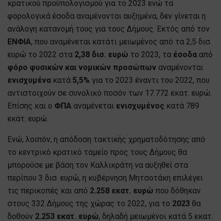
κρατικού προϋπολογισμού για το 2023 ενώ τα
φορολογικά έσοδα αναμένονται αυξημένα, δεν γίνεται η
ανάλογη κατανομή τους για τους Δήμους. Εκτός από τον
ΕΝΦΙΑ
, που αναμένεται κατάτι μειωμένος από τα 2,5 δισ.
ευρώ το 2022 στα
2,38 δισ. ευρώ
το 2023, τα
έσοδα
από
φόρο φυσικών και νομικών προσώπων
αναμένονται
ενισχυμένα
κατά
5,5%
για το 2023 έναντι του 2022, που
αντιστοιχούν σε συνολικό ποσόν των 17.772 εκατ. ευρώ.
Επίσης και ο
ΦΠΑ
αναμένεται
ενισχυμένος
κατά 789
εκατ. ευρώ.
Ενώ, λοιπόν, η απόδοση τακτικής χρηματοδότησης από
το κεντρικό κρατικό ταμείο προς τους Δήμους θα
μπορούσε με βάση τον Καλλικράτη να αυξηθεί στα
περίπου 3 δισ. ευρώ, η κυβέρνηση Μητσοτάκη επιλέγει
τις περικοπές και από
2.258 εκατ. ευρώ
που δόθηκαν
στους 332 Δήμους της χώρας το 2022, για το
2023
θα
δοθούν
2.253 εκατ. ευρώ
, δηλαδή μειωμένοι κατά 5 εκατ.