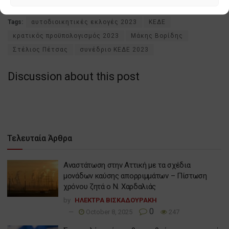
Tags:
αυτοδιοικητικές εκλογές 2023
ΚΕΔΕ
κρατικός προϋπολογισμός 2023
Μάκης Βορίδης
Στέλιος Πέτσας
συνέδριο ΚΕΔΕ 2023
Discussion about this post
Τελευταία Άρθρα
Αναστάτωση στην Αττική με τα σχέδια
μονάδων καύσης απορριμμάτων – Πίστωση
χρόνου ζητά ο Ν. Χαρδαλιάς
by
ΗΛΕΚΤΡΑ ΒΙΣΚΑΔΟΥΡΑΚΗ
0
October 8, 2025
247