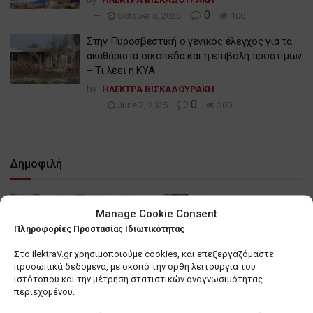
0
October 8, 2025
100
Στην Πυροσβεστική ο γενικός έλεγχος για τα
ακαθάριστα οικόπεδα και η επιβολή προστίμων
– Τι λέει η ΚΥΑ
by
ΗΛΕΚΤΡΑ ΒΙΣΚΑΔΟΥΡΑΚΗ
0
June 2, 2025
300
Δημοφιλή
Manage Cookie Consent
Πληροφορίες Προστασίας Ιδιωτικότητας
Στο ilektraV.gr χρησιμοποιούμε cookies, και επεξεργαζόμαστε
προσωπικά δεδομένα, με σκοπό την ορθή λειτουργία του
ιστότοπου και την μέτρηση στατιστικών αναγνωσιμότητας
περιεχομένου.