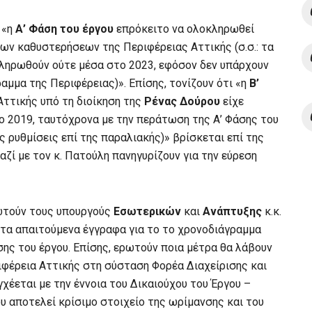
 «η
Α’ Φάση του έργου
επρόκειτο να ολοκληρωθεί
ων καθυστερήσεων της Περιφέρειας Αττικής (σ.σ.: τα
ληρωθούν ούτε μέσα στο 2023, εφόσον δεν υπάρχουν
αμμα της Περιφέρειας)». Επίσης, τονίζουν ότι «η
Β’
 Αττικής υπό τη διοίκηση της
Ρένας Δούρου
είχε
ο 2019, ταυτόχρονα με την περάτωση της Α’ Φάσης του
ς ρυθμίσεις επί της παραλιακής)» βρίσκεται επί της
ζί με τον κ. Πατούλη πανηγυρίζουν για την εύρεση
τούν τους υπουργούς
Εσωτερικών
και
Ανάπτυξης
κ.κ.
 τα απαιτούμενα έγγραφα για το το χρονοδιάγραμμα
ης του έργου. Επίσης, ερωτούν ποια μέτρα θα λάβουν
ιφέρεια Αττικής στη σύσταση Φορέα Διαχείρισης και
χέεται με την έννοια του Δικαιούχου του Έργου –
υ αποτελεί κρίσιμο στοιχείο της ωρίμανσης και του