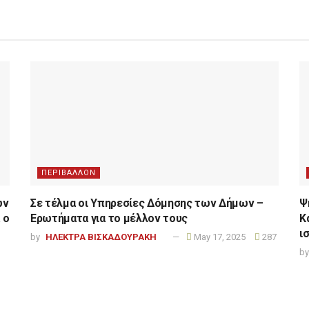
ΠΕΡΙΒΑΛΛΟΝ
ων
Σε τέλμα οι Υπηρεσίες Δόμησης των Δήμων –
Ψ
 ο
Ερωτήματα για το μέλλον τους
Κ
ι
by
ΗΛΕΚΤΡΑ ΒΙΣΚΑΔΟΥΡΑΚΗ
May 17, 2025
287
by