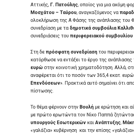
Αττικής,
Γ. Πατούλης
, οποίος για μια ακόμη φ
Μοσχάτου – Ταύρου
, αναγκαζόμενος να
παραδ
ολοκλήρωση της Α Φάσης της ανάπλασης του Φ
συνεδρίαση με τα
δημοτικά συμβούλια
Καλλιθ
συνεδριάσεις του
περιφερειακού συμβουλίου
Στη δε
πρόσφατη συνεδρίαση
του περιφερειακ
κατόρθωσε να εντάξει το έργο της ανάπλασης
ευρώ
στην κοινοτική χρηματοδότηση. Αλλά, σ
αναφέρεται ότι το ποσόν των 365,4 εκατ. ευρώ
Επενδύσεων
». Πρακτικά αυτό σημαίνει ότι απ
πίστωσης.
Το θέμα φέρνουν στην
Βουλή
με ερώτηση και α
με πρώτο ερωτώντα τον Νίκο Παππά ζητώντας 
υπουργούς
Εσωτερικών
και
Ανάπτυξης
,
Μάκη
«γαλάζια» κυβέρνηση και την επίσης «γαλάζια»