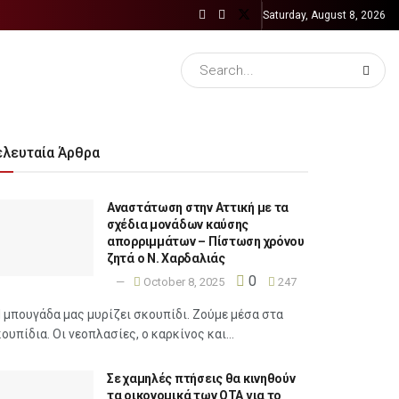
Saturday, August 8, 2026
ελευταία Άρθρα
Αναστάτωση στην Αττική με τα
σχέδια μονάδων καύσης
απορριμμάτων – Πίστωση χρόνου
ζητά ο Ν. Χαρδαλιάς
0
October 8, 2025
247
 μπουγάδα μας μυρίζει σκουπίδι. Ζούμε μέσα στα
ουπίδια. Οι νεοπλασίες, ο καρκίνος και...
Σε χαμηλές πτήσεις θα κινηθούν
τα οικονομικά των ΟΤΑ για το