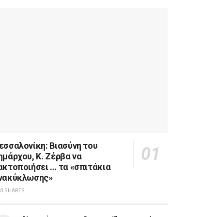
εσσαλονίκη: Βιασύνη του
ημάρχου, Κ. Ζέρβα να
ακτοποιήσει … τα «σπιτάκια
νακύκλωσης»
0 SHARES