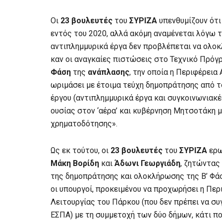
Οι
23 βουλευτές
του
ΣΥΡΙΖΑ
υπενθυμίζουν ότι
εντός του 2020, αλλά ακόμη αναμένεται λόγω τ
αντιπλημμυρικά έργα δεν προβλέπεται να ολοκ
καν οι αναγκαίες πιστώσεις στο Τεχνικό Πρόγρ
Φάση
της
ανάπλασης
, την οποία η Περιφέρεια
ωριμάσει με έτοιμα τεύχη δημοπράτησης από τ
έργου (αντιπλημμυρικά έργα και συγκοινωνιακέ
ουσίας στον ‘αέρα’ και κυβέρνηση Μητσοτάκη μα
χρηματοδότησης».
Ως εκ τούτου, οι
23 βουλευτές
του
ΣΥΡΙΖΑ
ερω
Μάκη Βορίδη
και
Άδωνι Γεωργιάδη
, ζητώντας
της δημοπράτησης και ολοκλήρωσης της Β’ Φάσ
οι υπουργοί, προκειμένου να προχωρήσει η Περ
Λειτουργίας του Πάρκου (που δεν πρέπει να συγ
ΕΣΠΑ) με τη συμμετοχή των δύο δήμων, κάτι πο