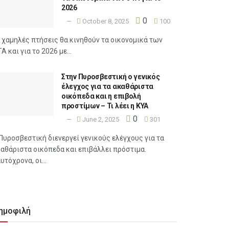
2026
0
October 8, 2025
100
 χαμηλές πτήσεις θα κινηθούν τα οικονομικά των
Α και για το 2026 με...
Στην Πυροσβεστική ο γενικός
έλεγχος για τα ακαθάριστα
οικόπεδα και η επιβολή
προστίμων – Τι λέει η ΚΥΑ
0
June 2, 2025
301
Πυροσβεστική διενεργεί γενικούς ελέγχους για τα
αθάριστα οικόπεδα και επιβάλλει πρόστιμα.
υτόχρονα, οι...
ημοφιλή