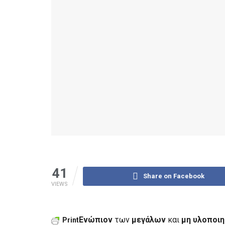
41
Share on Facebook
VIEWS
Ενώπιον
των
μεγάλων
και
μη υλοποι
Print