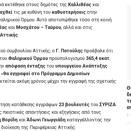
ορά εκτέθηκε στους δημότες της
Καλλιθέας
και
εχθεί
τις με ευθύνη του
καθυστερήσεις
στην
αληρικού Όρμου. Αυτό αποτυπώθηκε τόσο στη κοινή
έας
και
Μοσχάτου – Ταύρου
, αλλά και στις
 Αττικής
.
ού συμβουλίου Αττικής, ο
Γ. Πατούλης
προέβαλε ότι
 του
Φαληρικού Όρμου
προϋπολογισμού
365,4 εκατ.
την
απόφαση ένταξης
του
υπουργείου Ανάπτυξης
 «
θα εγγραφεί στο Πρόγραμμα Δημοσίων
αιτείται ακόμη χρόνος μέχρι την εγγραφή της σχετικής
Θ
δ
τ
ίτηση κατάθεσης εγγράφων
23 βουλευτές
του
ΣΥΡΙΖΑ
α
πειστικές απαντήσεις και εξηγήσεις από τους
 Βορίδη
και
Άδωνι Γεωργιάδη
καταγγέλλοντας την
 διοίκηση της Περιφέρειας Αττικής.