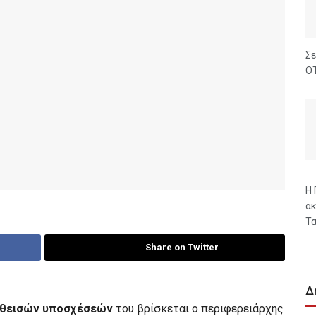
Σε
ΟΤ
Η 
ακ
Τα
Share on Twitter
Δ
ηθεισών
υποσχέσεών
του βρίσκεται ο περιφερειάρχης