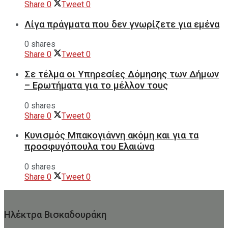
Share
0
Tweet
0
Λίγα πράγματα που δεν γνωρίζετε για εμένα
0 shares
Share
0
Tweet
0
Σε τέλμα οι Υπηρεσίες Δόμησης των Δήμων
– Ερωτήματα για το μέλλον τους
0 shares
Share
0
Tweet
0
Κυνισμός Μπακογιάννη ακόμη και για τα
προσφυγόπουλα του Ελαιώνα
0 shares
Share
0
Tweet
0
Ηλέκτρα Βισκαδουράκη