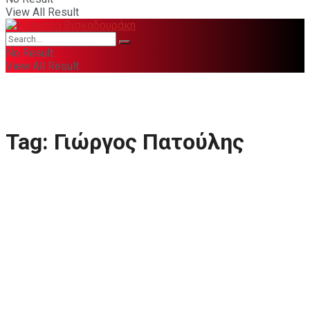
View All Result
No Result
View All Result
Tag:
Γιώργος Πατούλης