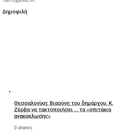
Ταυτόχρονα, οι...
Δημοφιλή
Θεσσαλονίκη: Βιασύνη του δημάρχου, Κ.
Ζέρβα να τακτοποιήσει … τα «σπιτάκια
ανακύκλωσης»
0 shares