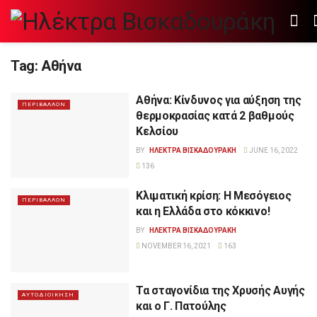
Tag:
Αθήνα
Αθήνα: Κίνδυνος για αύξηση της
ΠΕΡΙΒΑΛΛΟΝ
θερμοκρασίας κατά 2 βαθμούς
Κελσίου
BY
ΗΛΕΚΤΡΑ ΒΙΣΚΑΔΟΥΡΑΚΗ
JUNE 16, 2022
136
Κλιματική κρίση: Η Μεσόγειος
ΠΕΡΙΒΑΛΛΟΝ
και η Ελλάδα στο κόκκινο!
BY
ΗΛΕΚΤΡΑ ΒΙΣΚΑΔΟΥΡΑΚΗ
NOVEMBER 16, 2021
163
Τα σταγονίδια της Χρυσής Αυγής
ΑΥΤΟΔΙΟΙΚΗΣΗ
και ο Γ. Πατούλης