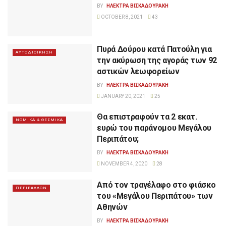
BY
ΗΛΕΚΤΡΑ ΒΙΣΚΑΔΟΥΡΑΚΗ
OCTOBER 8, 2021
43
Πυρά Δούρου κατά Πατούλη για
ΑΥΤΟΔΙΟΙΚΗΣΗ
την ακύρωση της αγοράς των 92
αστικών λεωφορείων
BY
ΗΛΕΚΤΡΑ ΒΙΣΚΑΔΟΥΡΑΚΗ
JANUARY 20, 2021
25
Θα επιστραφούν τα 2 εκατ.
ΝΟΜΙΚΑ & ΘΕΣΜΙΚΑ
ευρώ του παράνομου Μεγάλου
Περιπάτου;
BY
ΗΛΕΚΤΡΑ ΒΙΣΚΑΔΟΥΡΑΚΗ
NOVEMBER 4, 2020
28
Από τον τραγέλαφο στο φιάσκο
ΠΕΡΙΒΑΛΛΟΝ
του «Μεγάλου Περιπάτου» των
Αθηνών
BY
ΗΛΕΚΤΡΑ ΒΙΣΚΑΔΟΥΡΑΚΗ