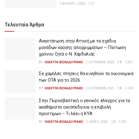
AUGUST 1, 2020
27
Τελευταία Άρθρα
Αναστάτωση στην Αττική με τα σχέδια
μονάδων καύσης απορριμμάτων – Πίστωση
χρόνου ζητά ο Ν. Χαρδαλιάς
BY
ΗΛΕΚΤΡΑ ΒΙΣΚΑΔΟΥΡΑΚΗ
OCTOBER 8, 2025
0
247
Σε χαμηλές πτήσεις θα κινηθούν τα οικονομικά
των ΟΤΑ για το 2026
BY
ΗΛΕΚΤΡΑ ΒΙΣΚΑΔΟΥΡΑΚΗ
OCTOBER 8, 2025
0
100
Στην Πυροσβεστική ο γενικός έλεγχος για τα
ακαθάριστα οικόπεδα και η επιβολή
προστίμων – Τι λέει η ΚΥΑ
BY
ΗΛΕΚΤΡΑ ΒΙΣΚΑΔΟΥΡΑΚΗ
JUNE 2, 2025
0
301