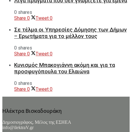
Λίγα πράγματα που δεν γνωρίζετε για εμένα
0 shares
Share
0
Tweet
0
Σε τέλμα οι Υπηρεσίες Δόμησης των Δήμων
– Ερωτήματα για το μέλλον τους
0 shares
Share
0
Tweet
0
Κυνισμός Μπακογιάννη ακόμη και για τα
προσφυγόπουλα του Ελαιώνα
0 shares
Share
0
Tweet
0
Ηλέκτρα Βισκαδουράκη
Δημοσιογράφος, Μέλος της ΕΣHΕΑ
info@ilektraV.gr