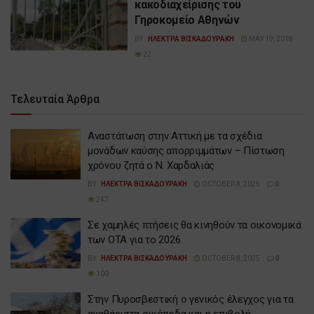
κακοδιαχείρισης του
Γηροκομείο Αθηνών
BY
ΗΛΕΚΤΡΑ ΒΙΣΚΑΔΟΥΡΑΚΗ
MAY 19, 2018
22
Τελευταία Άρθρα
Αναστάτωση στην Αττική με τα σχέδια
μονάδων καύσης απορριμμάτων – Πίστωση
χρόνου ζητά ο Ν. Χαρδαλιάς
BY
ΗΛΕΚΤΡΑ ΒΙΣΚΑΔΟΥΡΑΚΗ
OCTOBER 8, 2025
0
247
Σε χαμηλές πτήσεις θα κινηθούν τα οικονομικά
των ΟΤΑ για το 2026
BY
ΗΛΕΚΤΡΑ ΒΙΣΚΑΔΟΥΡΑΚΗ
OCTOBER 8, 2025
0
100
Στην Πυροσβεστική ο γενικός έλεγχος για τα