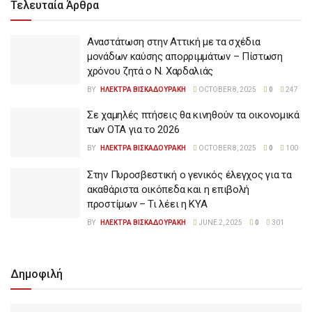
Τελευταία Άρθρα
Αναστάτωση στην Αττική με τα σχέδια
μονάδων καύσης απορριμμάτων – Πίστωση
χρόνου ζητά ο Ν. Χαρδαλιάς
BY
ΗΛΕΚΤΡΑ ΒΙΣΚΑΔΟΥΡΑΚΗ
OCTOBER 8, 2025
0
247
Σε χαμηλές πτήσεις θα κινηθούν τα οικονομικά
των ΟΤΑ για το 2026
BY
ΗΛΕΚΤΡΑ ΒΙΣΚΑΔΟΥΡΑΚΗ
OCTOBER 8, 2025
0
100
Στην Πυροσβεστική ο γενικός έλεγχος για τα
ακαθάριστα οικόπεδα και η επιβολή
προστίμων – Τι λέει η ΚΥΑ
BY
ΗΛΕΚΤΡΑ ΒΙΣΚΑΔΟΥΡΑΚΗ
JUNE 2, 2025
0
301
Δημοφιλή