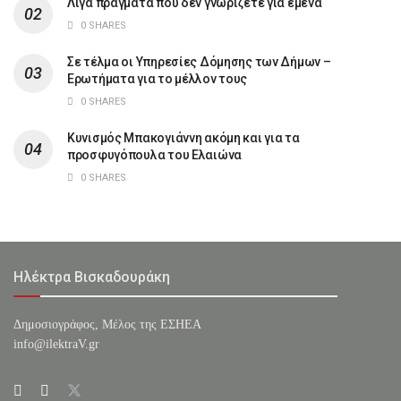
Λίγα πράγματα που δεν γνωρίζετε για εμένα
0 SHARES
Σε τέλμα οι Υπηρεσίες Δόμησης των Δήμων –
Ερωτήματα για το μέλλον τους
0 SHARES
Κυνισμός Μπακογιάννη ακόμη και για τα
προσφυγόπουλα του Ελαιώνα
0 SHARES
Ηλέκτρα Βισκαδουράκη
Δημοσιογράφος, Μέλος της ΕΣHΕΑ
info@ilektraV.gr