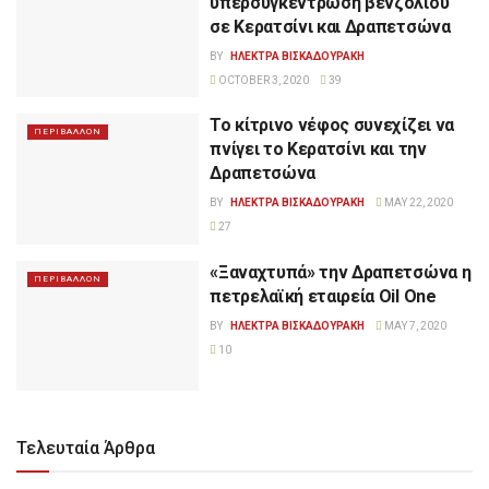
υπερσυγκέντρωση βενζολίου
σε Κερατσίνι και Δραπετσώνα
BY
ΗΛΕΚΤΡΑ ΒΙΣΚΑΔΟΥΡΑΚΗ
OCTOBER 3, 2020
39
Το κίτρινο νέφος συνεχίζει να
ΠΕΡΙΒΑΛΛΟΝ
πνίγει το Κερατσίνι και την
Δραπετσώνα
BY
ΗΛΕΚΤΡΑ ΒΙΣΚΑΔΟΥΡΑΚΗ
MAY 22, 2020
27
«Ξαναχτυπά» την Δραπετσώνα η
ΠΕΡΙΒΑΛΛΟΝ
πετρελαϊκή εταιρεία Oil One
BY
ΗΛΕΚΤΡΑ ΒΙΣΚΑΔΟΥΡΑΚΗ
MAY 7, 2020
10
Τελευταία Άρθρα