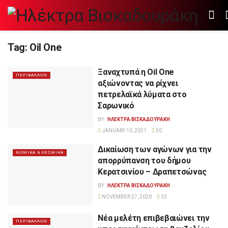
Tag:
Oil One
Ξαναχτυπά η Oil One
ΠΕΡΙΒΑΛΛΟΝ
αξιώνοντας να ρίχνει
πετρελαϊκά λύματα στο
Σαρωνικό
BY
ΗΛΕΚΤΡΑ ΒΙΣΚΑΔΟΥΡΑΚΗ
JANUARY 13, 2021
50
Δικαίωση των αγώνων για την
ΝΟΜΙΚΑ & ΘΕΣΜΙΚΑ
απορρύπανση του δήμου
Κερατσινίου – Δραπετσώνας
BY
ΗΛΕΚΤΡΑ ΒΙΣΚΑΔΟΥΡΑΚΗ
NOVEMBER 27, 2020
32
Νέα μελέτη επιβεβαιώνει την
ΠΕΡΙΒΑΛΛΟΝ