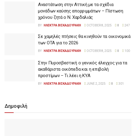
Αναστάτωση στην Αττική με τα σχέδια
μονάδων καύσης απορριμμάτων – Πίστωση
χρόνου ζητά ο Ν. Χαρδαλιάς
BY
ΗΛΕΚΤΡΑ ΒΙΣΚΑΔΟΥΡΑΚΗ
OCTOBER 8, 2025
0
247
Σε χαμηλές πτήσεις θα κινηθούν τα οικονομικά
των ΟΤΑ για το 2026
BY
ΗΛΕΚΤΡΑ ΒΙΣΚΑΔΟΥΡΑΚΗ
OCTOBER 8, 2025
0
100
Στην Πυροσβεστική ο γενικός έλεγχος για τα
ακαθάριστα οικόπεδα και η επιβολή
προστίμων – Τι λέει η ΚΥΑ
BY
ΗΛΕΚΤΡΑ ΒΙΣΚΑΔΟΥΡΑΚΗ
JUNE 2, 2025
0
301
Δημοφιλή