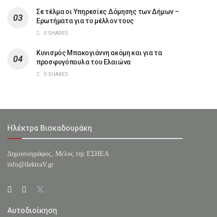
Σε τέλμα οι Υπηρεσίες Δόμησης των Δήμων –
Ερωτήματα για το μέλλον τους
0 SHARES
Κυνισμός Μπακογιάννη ακόμη και για τα
προσφυγόπουλα του Ελαιώνα
0 SHARES
Ηλέκτρα Βισκαδουράκη
Δημοσιογράφος, Μέλος της ΕΣHΕΑ
info@ilektraV.gr
Αυτοδιοίκηση