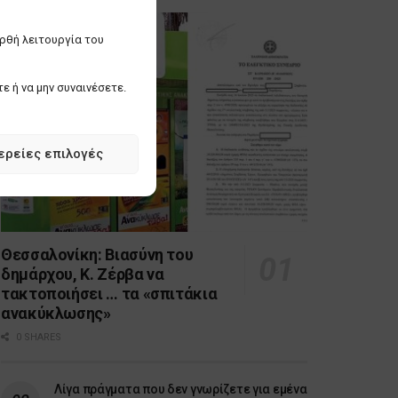
ορθή λειτουργία του
ε ή να μην συναινέσετε.
ερείες επιλογές
Θεσσαλονίκη: Βιασύνη του
δημάρχου, Κ. Ζέρβα να
τακτοποιήσει … τα «σπιτάκια
ανακύκλωσης»
0 SHARES
Λίγα πράγματα που δεν γνωρίζετε για εμένα