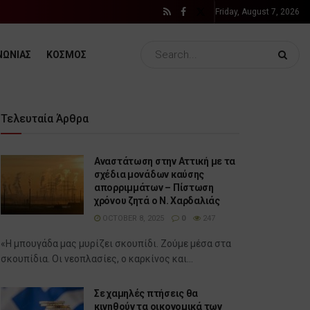
Friday, August 7, 2026
ΝΩΝΙΑΣ
ΚΟΣΜΟΣ
Τελευταία Άρθρα
Αναστάτωση στην Αττική με τα
σχέδια μονάδων καύσης
απορριμμάτων – Πίστωση
χρόνου ζητά ο Ν. Χαρδαλιάς
OCTOBER 8, 2025
0
247
«Η μπουγάδα μας μυρίζει σκουπίδι. Ζούμε μέσα στα
σκουπίδια. Οι νεοπλασίες, ο καρκίνος και...
Σε χαμηλές πτήσεις θα
κινηθούν τα οικονομικά των