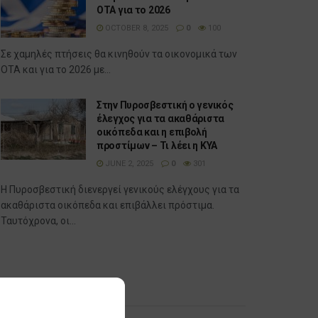
ΟΤΑ για το 2026
OCTOBER 8, 2025
0
100
Σε χαμηλές πτήσεις θα κινηθούν τα οικονομικά των
ΟΤΑ και για το 2026 με...
Στην Πυροσβεστική ο γενικός
έλεγχος για τα ακαθάριστα
οικόπεδα και η επιβολή
προστίμων – Τι λέει η ΚΥΑ
JUNE 2, 2025
0
301
Η Πυροσβεστική διενεργεί γενικούς ελέγχους για τα
ακαθάριστα οικόπεδα και επιβάλλει πρόστιμα.
Ταυτόχρονα, οι...
Δημοφιλή