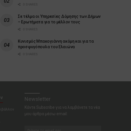
0 SHARES
Σε τέλμα οι Υπηρεσίες Δόμησης των Δήμων
– Ερωτήματα για το μέλλον τους
0 SHARES
Κυνισμός Μπακογιάννη ακόμη και για τα
προσφυγόπουλα του Ελαιώνα
0 SHARES
ον
Newsletter
Κάντε Subscribe για να λαμβάνετε τα νέα
ριβάλλον
μου άρθρα μέσω email:
ν