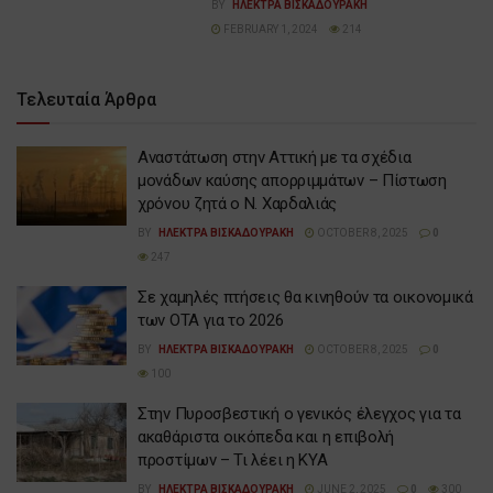
BY
ΗΛΕΚΤΡΑ ΒΙΣΚΑΔΟΥΡΑΚΗ
FEBRUARY 1, 2024
214
Τελευταία Άρθρα
Αναστάτωση στην Αττική με τα σχέδια
μονάδων καύσης απορριμμάτων – Πίστωση
χρόνου ζητά ο Ν. Χαρδαλιάς
BY
ΗΛΕΚΤΡΑ ΒΙΣΚΑΔΟΥΡΑΚΗ
OCTOBER 8, 2025
0
247
Σε χαμηλές πτήσεις θα κινηθούν τα οικονομικά
των ΟΤΑ για το 2026
BY
ΗΛΕΚΤΡΑ ΒΙΣΚΑΔΟΥΡΑΚΗ
OCTOBER 8, 2025
0
100
Στην Πυροσβεστική ο γενικός έλεγχος για τα
ακαθάριστα οικόπεδα και η επιβολή
προστίμων – Τι λέει η ΚΥΑ
BY
ΗΛΕΚΤΡΑ ΒΙΣΚΑΔΟΥΡΑΚΗ
JUNE 2, 2025
0
300