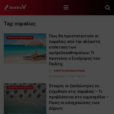
Tag:
παραλίες
Πως θα προστατευτούν οι
ΝΟΜΙΚΑ & ΘΕΣΜΙΚΑ
παραλίες από την αλόγιστη
επέκταση των
ομπρελοκαθισμάτων; Τι
προτείνει ο Συνήγορος του
Πολίτη;
BY
ΗΛΕΚΤΡΑ ΒΙΣΚΑΔΟΥΡΑΚΗ
FEBRUARY 27, 2024
100
Έτοιμες οι ξαπλώστρες να
ΝΟΜΙΚΑ & ΘΕΣΜΙΚΑ
ξεχυθούν στις παραλίες – Τι
προβλέπεται στο νομοσχέδιο –
Ποιες οι υποχρεώσεις των
Δήμων;