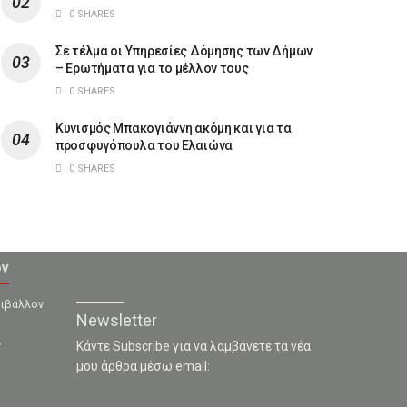
0 SHARES
Σε τέλμα οι Υπηρεσίες Δόμησης των Δήμων
– Ερωτήματα για το μέλλον τους
0 SHARES
Κυνισμός Μπακογιάννη ακόμη και για τα
προσφυγόπουλα του Ελαιώνα
0 SHARES
ον
ριβάλλον
Newsletter
ν
Κάντε Subscribe για να λαμβάνετε τα νέα
μου άρθρα μέσω email: