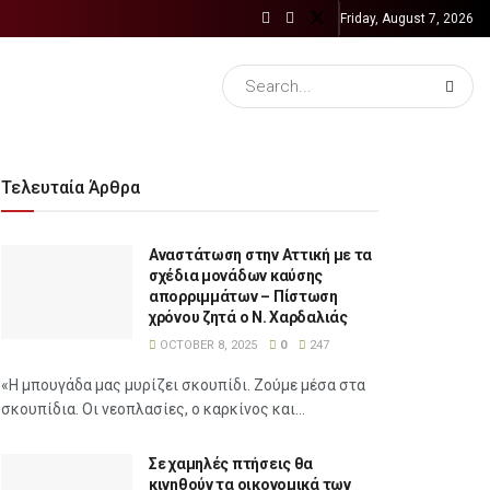
Friday, August 7, 2026
Τελευταία Άρθρα
Αναστάτωση στην Αττική με τα
σχέδια μονάδων καύσης
απορριμμάτων – Πίστωση
χρόνου ζητά ο Ν. Χαρδαλιάς
OCTOBER 8, 2025
0
247
«Η μπουγάδα μας μυρίζει σκουπίδι. Ζούμε μέσα στα
σκουπίδια. Οι νεοπλασίες, ο καρκίνος και...
Σε χαμηλές πτήσεις θα
κινηθούν τα οικονομικά των