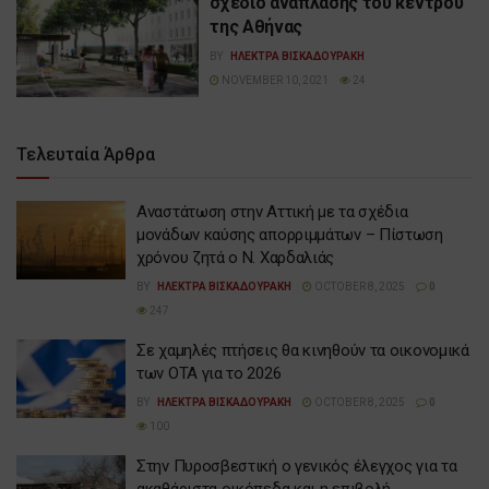
σχέδιο ανάπλασης του κέντρου
της Αθήνας
BY
ΗΛΕΚΤΡΑ ΒΙΣΚΑΔΟΥΡΑΚΗ
NOVEMBER 10, 2021
24
Τελευταία Άρθρα
Αναστάτωση στην Αττική με τα σχέδια
μονάδων καύσης απορριμμάτων – Πίστωση
χρόνου ζητά ο Ν. Χαρδαλιάς
BY
ΗΛΕΚΤΡΑ ΒΙΣΚΑΔΟΥΡΑΚΗ
OCTOBER 8, 2025
0
247
Σε χαμηλές πτήσεις θα κινηθούν τα οικονομικά
των ΟΤΑ για το 2026
BY
ΗΛΕΚΤΡΑ ΒΙΣΚΑΔΟΥΡΑΚΗ
OCTOBER 8, 2025
0
100
Στην Πυροσβεστική ο γενικός έλεγχος για τα