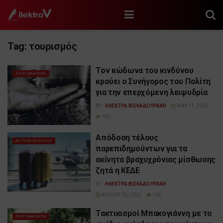
Tag:
τουρισμός
Τον κώδωνα του κινδύνου
ΠΕΡΙΒΑΛΛΟΝ
κρούει ο Συνήγορος του Πολίτη
για την επερχόμενη λειψυδρία
BY
ΗΛΕΚΤΡΑ ΒΙΣΚΑΔΟΥΡΑΚΗ
MAY 11, 2025
182
Απόδοση τέλους
ΑΥΤΟΔΙΟΙΚΗΣΗ
παρεπιδημούντων για τα
ακίνητα βραχυχρόνιας μίσθωσης
ζητά η ΚΕΔΕ
BY
ΗΛΕΚΤΡΑ ΒΙΣΚΑΔΟΥΡΑΚΗ
AUGUST 26, 2022
106
Τακτικισμοί Μπακογιάννη με το
ΠΕΡΙΒΑΛΛΟΝ