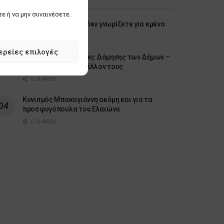
ε ή να μην συναινέσετε.
Λίγα πράγματα που δεν γνωρίζετε για εμένα
0 SHARES
ερείες επιλογές
Σε τέλμα οι Υπηρεσίες Δόμησης των Δήμων –
Ερωτήματα για το μέλλον τους
0 SHARES
Κυνισμός Μπακογιάννη ακόμη και για τα
προσφυγόπουλα του Ελαιώνα
0 SHARES