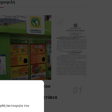
ημοφιλή
εσσαλονίκη: Βιασύνη του
ημάρχου, Κ. Ζέρβα να
ακτοποιήσει … τα «σπιτάκια
νακύκλωσης»
ορθή λειτουργία του
0 SHARES