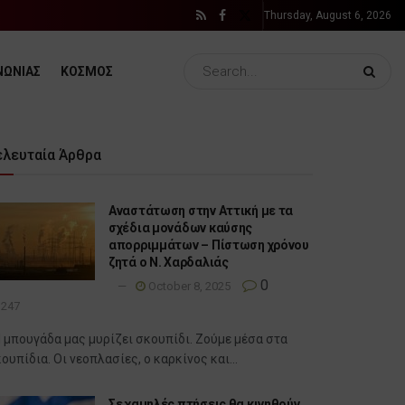
Thursday, August 6, 2026
ΝΩΝΙΑΣ
ΚΟΣΜΟΣ
ελευταία Άρθρα
Αναστάτωση στην Αττική με τα
σχέδια μονάδων καύσης
απορριμμάτων – Πίστωση χρόνου
ζητά ο Ν. Χαρδαλιάς
0
October 8, 2025
247
 μπουγάδα μας μυρίζει σκουπίδι. Ζούμε μέσα στα
ουπίδια. Οι νεοπλασίες, ο καρκίνος και...
Σε χαμηλές πτήσεις θα κινηθούν