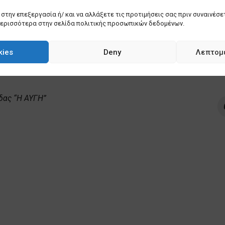
ίας σήμερα συνιστά μια πολύ θετική εξέλιξη μετά την
στην επεξεργασία ή/ και να αλλάξετε τις προτιμήσεις σας πριν συναινέσετ
περισσότερα στην σελίδα πολιτικής προσωπικών δεδομένων.
, οι οι πυρόπληκτοι κάτοικοι της Κεντρικής Εύβοιας
α σπίτια τους, καθώς είχαν απομακρυνθεί από αυτά
kies
Deny
Λεπτομ
 πέρασε και από την φωτιά δεν κάηκαν σπίτια, παρά
άτοικοι εμφανίζονται εκ πρώτης ανακουφισμένοι.
δας “Η ΑΥΓΗ”