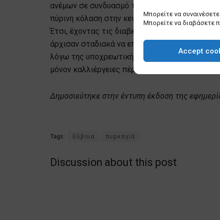
ανέμων σε συνδυασμό την πτώση της θερμοκρασ
Μπορείτε να συναινέσετε 
πύρινη κόλαση στην κεντρική Εύβοια.
Μπορείτε να διαβάσετε 
Έτσι, έχοντας τις διαβεβαιώσεις από τις Αρχές
άρχισαν σταδιακά να επιστρέφουν από χθες στ
Accept coo
λόγω της υποχρεωτικής εκκένωσης. Ο κίνδυνος
μόνον καλλιέργειες πέριξ των χωριών και οι κ
Δημοσιεύτηκε στην έντυπη έκδοση της εφημερί
Tags:
Εύβοια
πυρκαγιά
Discussion about this post