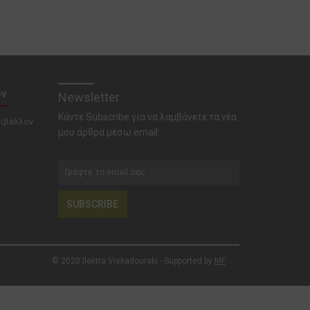
ον
Newsletter
Κάντε Subscribe για να λαμβάνετε τα νέα
ριβάλλον
μου άρθρα μέσω email:
ν
SUBSCRIBE
© 2020 Ilektra Viskadouraki - Supported by
MF