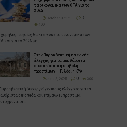
τα οικονομικά των ΟΤΑ για το
2026
0
October 8, 2025
100
 χαμηλές πτήσεις θα κινηθούν τα οικονομικά των
Α και για το 2026 με...
Στην Πυροσβεστική ο γενικός
έλεγχος για τα ακαθάριστα
οικόπεδα και η επιβολή
προστίμων – Τι λέει η ΚΥΑ
0
June 2, 2025
300
Πυροσβεστική διενεργεί γενικούς ελέγχους για τα
αθάριστα οικόπεδα και επιβάλλει πρόστιμα.
υτόχρονα, οι...