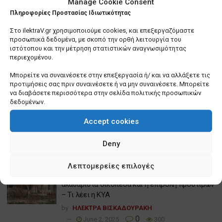
Manage Cookie Consent
Πληροφορίες Προστασίας Ιδιωτικότητας
Στο ilektraV.gr χρησιμοποιούμε cookies, και επεξεργαζόμαστε
Τελευταία Άρθρα
προσωπικά δεδομένα, με σκοπό την ορθή λειτουργία του
ιστότοπου και την μέτρηση στατιστικών αναγνωσιμότητας
Αναστάτωση στην Αττική με τα σχέδια
περιεχομένου.
μονάδων καύσης απορριμμάτων – Πίστωση
Μπορείτε να συναινέσετε στην επεξεργασία ή/ και να αλλάξετε τις
χρόνου ζητά ο Ν. Χαρδαλιάς
προτιμήσεις σας πριν συναινέσετε ή να μην συναινέσετε. Μπορείτε
by
ΗΛΕΚΤΡΑ ΒΙΣΚΑΔΟΥΡΑΚΗ
να διαβάσετε περισσότερα στην σελίδα πολιτικής προσωπικών
0
δεδομένων.
October 8, 2025
247
Σε χαμηλές πτήσεις θα κινηθούν τα οικονομικά
Accept cookies
των ΟΤΑ για το 2026
Deny
by
ΗΛΕΚΤΡΑ ΒΙΣΚΑΔΟΥΡΑΚΗ
0
October 8, 2025
100
Λεπτομερείες επιλογές
Στην Πυροσβεστική ο γενικός έλεγχος για τα
ακαθάριστα οικόπεδα και η επιβολή προστίμων
– Τι λέει η ΚΥΑ
by
ΗΛΕΚΤΡΑ ΒΙΣΚΑΔΟΥΡΑΚΗ
0
June 2, 2025
300