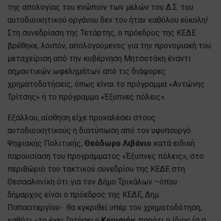
της απολογίας του ενώπιον των μελών του Δ.Σ. του
αυτοδιοικητικού οργάνου δεν του ήταν καθόλου εύκολη!
Στη συνεδρίαση της Τετάρτης, ο πρόεδρος της ΚΕΔΕ
βρέθηκε, λοιπόν, απολογούμενος για την προνομιακή του
μεταχείριση από την κυβέρνηση Μητσοτάκη έναντι
σημαντικών ωφελημάτων από τις διάφορες
χρηματοδοτήσεις, όπως είναι το πρόγραμμα «Αντώνης
Τρίτσης» ή το πρόγραμμα «Έξυπνες πόλεις».
Εξάλλου, αίσθηση είχε προκαλέσει στους
αυτοδιοικητικούς η διατύπωση από τον υφυπουργό
Ψηφιακής Πολιτικής,
Θεόδωρο Λιβάνιο
κατά ειδική
παρουσίαση του προγράμματος «Έξυπνες πόλεις», στο
περιθώριο του τακτικού συνεδρίου της ΚΕΔΕ στη
Θεσσαλονίκη ότι για τον Δήμο Τρικάλων –όπου
δήμαρχος είναι ο πρόεδρος της ΚΕΔΕ, Δημ.
Παπαστεργίου- θα εγκριθεί υπέρ του χρηματοδότηση,
καθότι «το έχει ζητήσει η
Κομισιόν
, παρότι ο ίδιος (σ.σ.