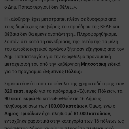
ο Δημ. Παπαστεργίου) δεν θέλει…».
Η «αίσθηση» έχει μετατραπεί πλέον σε δυσφορία από
τους δημάρχους εις βάρος του προέδρου της ΚΕΔΕ και
βέβαια δεν θα έμενε αναπάντητη… Πληροφορηθήκαμε,
λοιπόν, ότι κατά τη συνεδρίαση, της Τετάρτης τα μέλη
του αυτοδιοικητικού οργάνου ζήτησαν εξηγήσεις από τον
Δημ. Παπαστεργίου για την εξόφθαλμα προνομιακή
μεταχείρισή του από την κυβέρνηση
Μητσοτάκη
ειδικά
για το πρόγραμμα «
Έξυπνες Πόλεις
».
Σημειωτέον ότι από το σύνολο της χρηματοδότησης των
320 εκατ. ευρώ
για το πρόγραμμα «Έξυπνες Πόλεις», τα
90 εκατ. ευρώ
θα κατευθυνθούν σε 16 Δήμους
πληθυσμού άνω των
100.000 κατοίκων
. Όμως, ενώ ο
Δήμος Τρικάλων
έχει πληθυσμό
81.000 κατοίκων
,
εντάχθηκε χαριστικά στην κατηγορία των 16 πόλεων ως
πρόσθετος Δήμος, χωρίς να πληροί το πληθυσμιακό