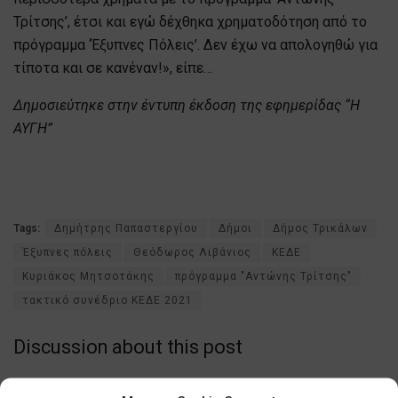
Τρίτσης’, έτσι και εγώ δέχθηκα χρηματοδότηση από το
πρόγραμμα ‘Έξυπνες Πόλεις’. Δεν έχω να απολογηθώ για
τίποτα και σε κανέναν!», είπε…
Δημοσιεύτηκε στην έντυπη έκδοση της εφημερίδας “Η
ΑΥΓΗ”
Tags:
Δημήτρης Παπαστεργίου
Δήμοι
Δήμος Τρικάλων
Έξυπνες πόλεις
Θεόδωρος Λιβάνιος
ΚΕΔΕ
Κυριάκος Μητσοτάκης
πρόγραμμα "Αντώνης Τρίτσης"
τακτικό συνέδριο ΚΕΔΕ 2021
Discussion about this post