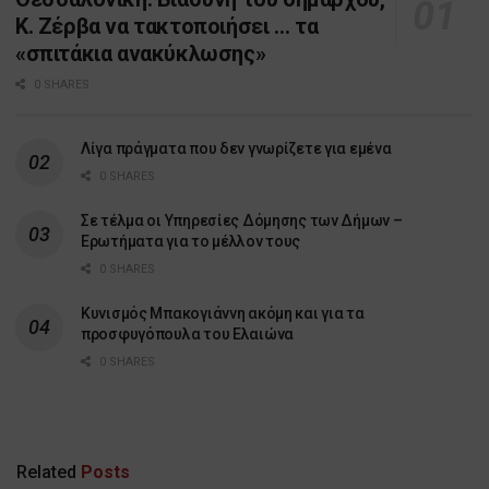
Κ. Ζέρβα να τακτοποιήσει … τα
«σπιτάκια ανακύκλωσης»
0 SHARES
Λίγα πράγματα που δεν γνωρίζετε για εμένα
0 SHARES
Σε τέλμα οι Υπηρεσίες Δόμησης των Δήμων –
Ερωτήματα για το μέλλον τους
0 SHARES
Κυνισμός Μπακογιάννη ακόμη και για τα
προσφυγόπουλα του Ελαιώνα
0 SHARES
Related
Posts