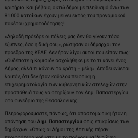
κριτήριο. Και βέβαια, οκτώ δήμοι με πληθυσμό άνω των
81.000 κατοίκων έχουν μείνει εκτός του προνομιακού
πακέτου χρηματοδότησης!
«Δηλαδή πρόεδρε οι πόλεις μας δεν θα γίνουν τόσο
έξυπνες, όσο η δική σου;», ρώτησαν οι δήμαρχοι τον
πρόεδρο της ΚΕΔΕ. Δεν ήταν λίγοι αυτοί που είπαν πως:
«Ουδέποτε η Κομισιόν ασχολήθηκε με το τι κάνει ένας
Δήμος, αλλά τι κάνουν τα κράτη – μέλη». Αποδεικνύεται,
λοιπόν, ότι δεν ήταν καθόλου πειστική η
επιχειρηματολογία των κυβερνητικών στελεχών στην
προσπάθειά τους να στηρίξουν τον Δημ. Παπαστεργίου
στο συνέδριο της Θεσσαλονίκης…
Πληροφορούμαστε, πάντως, ότι αποστομωτική ήταν η
απάντηση του
Δημ. Παπαστεργίου
στις επικρίσεις των
δημάρχων. «Όπως οι Δήμοι της Αττικής πήραν
περισσότερα χρήματα με το πρόγραμμα ‘Αντώνης